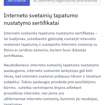
Sertifikatai
El. duomenų registruotas pristatymas
Interneto svetainių tapatumo
nustatymo sertifikatai
Interneto svetainės tapatumo nustatymo sertifikatas ‒
tai liudijimas, suteikiantis galimybę nustatyti interneto
svetainės tapatumą ir susiejantis interneto svetainę su
fiziniu ar juridiniu asmeniu, kuriam buvo išduotas
sertifikatas.
Naudodamasis interneto svetainių tapatumo nustatymo
paslaugomis, interneto svetainės lankytojas gali būti
tikras, kad interneto svetainė priklauso tikram ir teisėtam
subjektui. Tokios paslaugos prisideda prie pasitikėjimo
kūrimo, suteikia vartotojams drąsos atliekant
procedūras internete, nes jiems yra
užtikrinamas interneto svetainių, kuriomis jie naudojasi,
tapatumas.