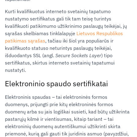
Kurti kvalifikuotus interneto svetainių tapatumo
nustatymo sertifikatus gali tik tam teisę turintys
kvalifikuoti patikimumo užtikrinimo paslaugų teikėjai, jų
sąrašas skelbiamas tinklalapyje
Lietuvos Respublikos
patikimas sąrašas
, tačiau iki šiol yra populiarūs ir
kvalifikuoto statuso neturintys paslaugų teikėjai,
išduodantys SSL (angl.
Secure Sockets Layer
) tipo
sertifikatus, skirtus interneto svetainių tapatumui
nustatyti.
Elektroninio spaudo sertifikatai
Elektroninis spaudas – tai elektroninės formos
duomenys, prijungti prie kitų elektroninės formos
duomenų arba su jais logiškai susieti, kad būtų užtikrinta
pastarųjų kilmė ir vientisumas, kitaip tariant – tai
elektroninių duomenų autentiškumui užtikrinti skirta
priemonė, kurią gali gauti tik juridinis asmuo (pavyzdžiui,