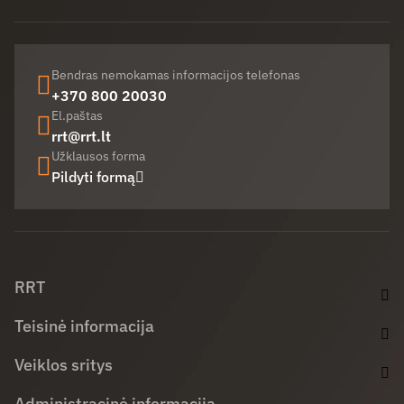
Bendras nemokamas informacijos telefonas
+370 800 20030
El.paštas
rrt@rrt.lt
Užklausos forma
Pildyti formą
Facebook (opens in new window)
LinkedIn (opens in new window)
Youtube (opens in new window)
RRT
Teisinė informacija
Veiklos sritys
Administracinė informacija