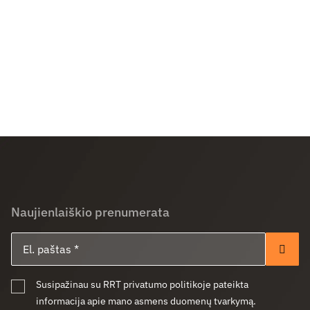
Naujienlaiškio prenumerata
El. paštas
Pren
Susipažinau su RRT privatumo politikoje pateikta
informacija apie mano asmens duomenų tvarkymą.