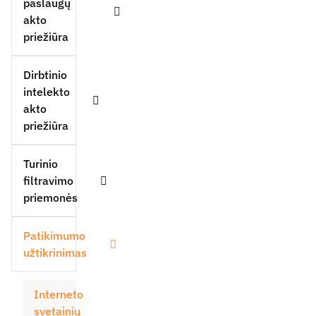
paslaugų
akto
Išskleisti
priežiūra
Dirbtinio
intelekto
akto
Išskleisti
priežiūra
Turinio
filtravimo
Išskleisti
priemonės
Patikimumo
užtikrinimas
Išskleisti
Interneto
svetainių