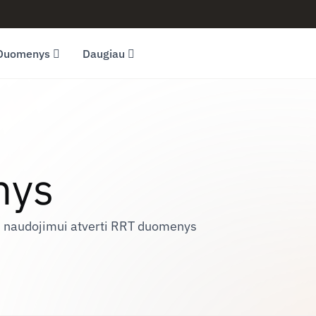
Duomenys
Daugiau
nys
am naudojimui atverti RRT duomenys