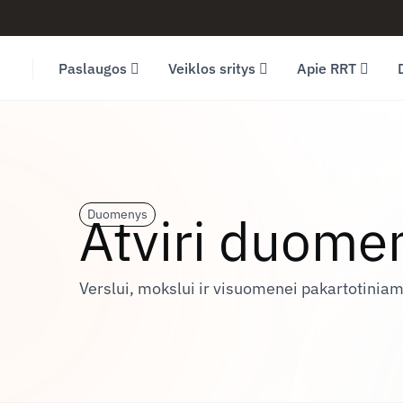
Facebook (opens in new window)
LinkedIn (opens in new window)
Youtube (opens in new window)
Paslaugos
Veiklos sritys
Apie RRT
Atviri duome
Duomenys
Verslui, mokslui ir visuomenei pakartotini