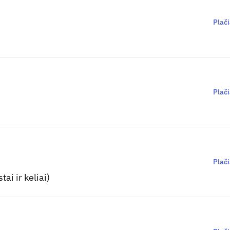
Plač
Plač
Plač
ai ir keliai)