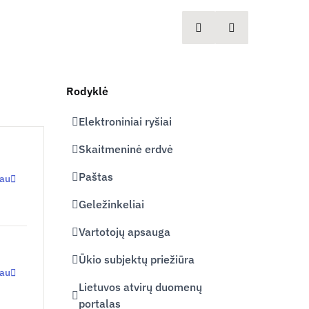
spausdinti
Dalintis
Rodyklė
Elektroniniai ryšiai
Skaitmeninė erdvė
Paštas
iau
Geležinkeliai
Vartotojų apsauga
Ūkio subjektų priežiūra
iau
Lietuvos atvirų duomenų
portalas