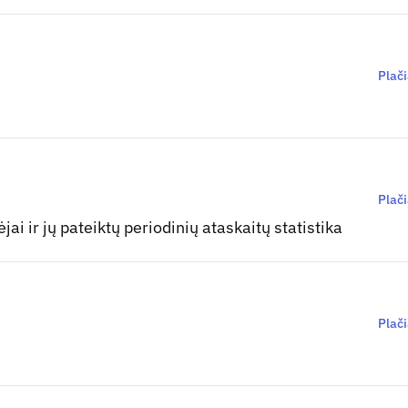
Plač
Plač
jai ir jų pateiktų periodinių ataskaitų statistika
Plač