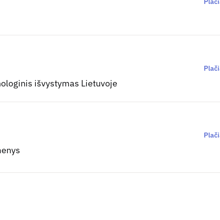
Plač
Plač
hnologinis išvystymas Lietuvoje
Plač
menys