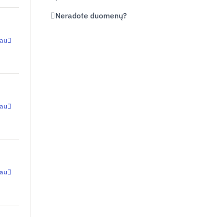
Neradote duomenų?
iau
iau
iau