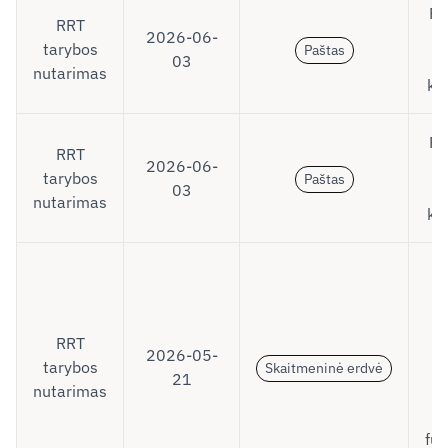
RR
RRT
2026-06-
d
tarybos
Paštas
03
UP
nutarimas
ko
RR
RRT
2026-06-
d
tarybos
Paštas
03
UP
nutarimas
ko
Nu
RRT
2026-05-
tarybos
„
Skaitmeninė erdvė
21
nutarimas
fu