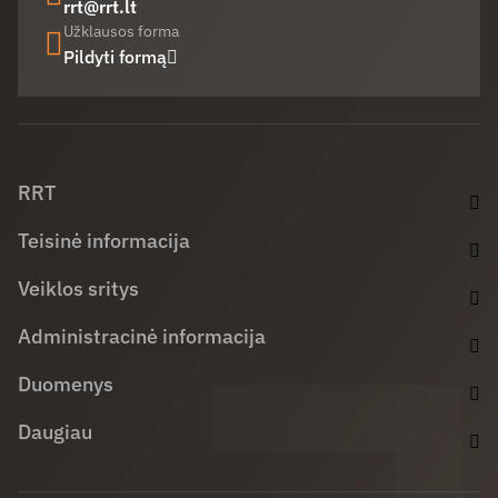
rrt@rrt.lt
Užklausos forma
Pildyti formą
Facebook (opens in new window)
LinkedIn (opens in new window)
Youtube (opens in new window)
RRT
Teisinė informacija
Veiklos sritys
Administracinė informacija
Duomenys
Daugiau