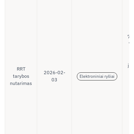
D
s
na
(
70
7
r
ju
RRT
2026-02-
1
tarybos
Elektroniniai ryšiai
03
1
nutarimas
da
1
M
r