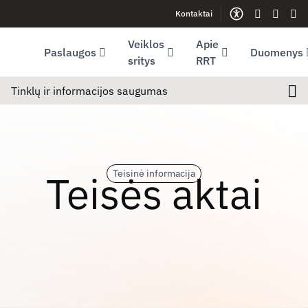
Kontaktai
Facebook (opens in new window)
LinkedIn (opens in new window)
Youtube (opens in new window)
Gestų kalb
Lengva
Sve
Veiklos
Apie
Paslaugos
Duomenys
sritys
RRT
Tinklų ir informacijos saugumas
Teisės aktai
Teisinė informacija