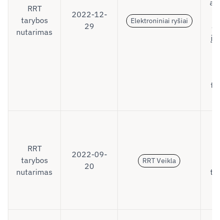
atl
RRT
2022-12-
tarybos
Elektroniniai ryšiai
29
at
nutarimas
įs
tv
p
D
R
RRT
2022-09-
tarybos
RRT Veikla
20
nutarimas
ta
p