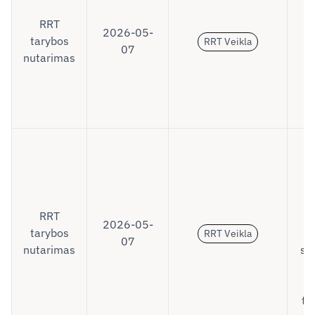
RRT
2026-05-
tarybos
RRT Veikla
07
nutarimas
p
D
R
RRT
2026-05-
tarybos
RRT Veikla
07
nutarimas
sub
tv