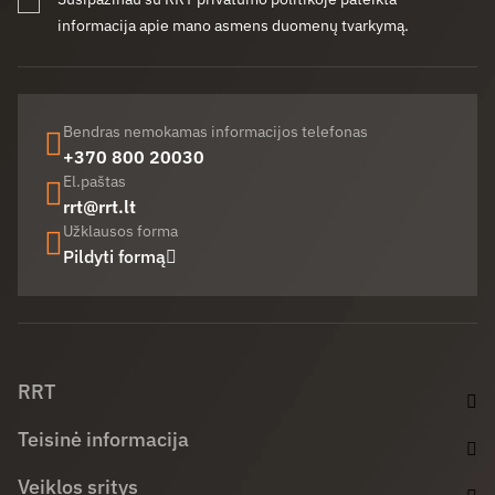
informacija apie mano asmens duomenų tvarkymą.
Bendras nemokamas informacijos telefonas
+370 800 20030
El.paštas
rrt@rrt.lt
Užklausos forma
Pildyti formą
Facebook (opens in new window)
LinkedIn (opens in new window)
Youtube (opens in new window)
RRT
Teisinė informacija
Veiklos sritys