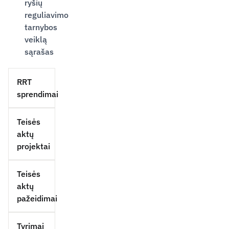
ryšių
reguliavimo
tarnybos
veiklą
sąrašas
RRT
sprendimai
Teisės
aktų
projektai
Teisės
aktų
pažeidimai
Tyrimai