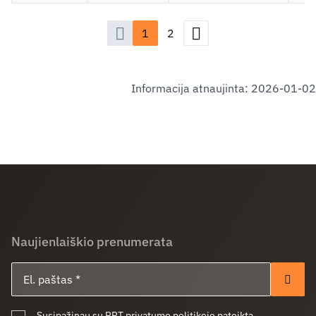
1
2
Praeitas
Kitas
Informacija atnaujinta: 2026-01-02
Naujienlaiškio prenumerata
El. paštas
Pren
Susipažinau su RRT privatumo politikoje pateikta