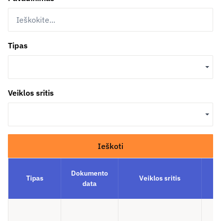
Tipas
Veiklos sritis
Ieškoti
Dokumento
Tipas
Veiklos sritis
data
I