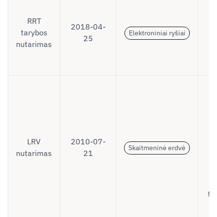
RRT
2018-04-
tarybos
Elektroniniai ryšiai
25
nutarimas
p
D
n
LRV
2010-07-
Skaitmeninė erdvė
nutarimas
21
i
tv
p