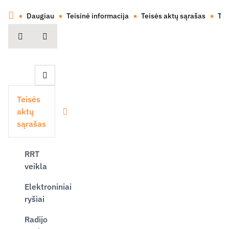
Daugiau
Teisinė informacija
Teisės aktų sąrašas
Tin
spausdinti
Dalintis
Uždaryti šoninę navigaciją
Teisės
aktų
Išskleisti
sąrašas
RRT
veikla
Elektroniniai
ryšiai
Radijo