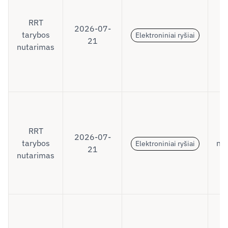
a
e
RRT
2026-07-
ry
tarybos
Elektroniniai ryšiai
21
nutarimas
e
RRT
ry
2026-07-
tarybos
ne
Elektroniniai ryšiai
21
nutarimas
D
R