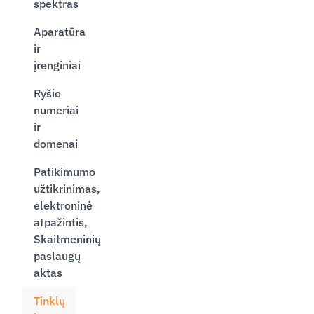
spektras
Aparatūra
ir
įrenginiai
Ryšio
numeriai
ir
domenai
Patikimumo
užtikrinimas,
elektroninė
atpažintis,
Skaitmeninių
paslaugų
aktas
Tinklų