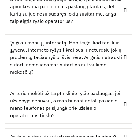
apmokestina papildomais paslaugų tarifais, dėl
kurių su juo nesu sudaręs jokių susitarimų, ar gali
taip elgtis ryšio operatorius?
Įsigijau mobilųjį internetą. Man teigė, kad ten, kur
gyvenu, interneto ryšys tikrai bus ir neturėsiu jokių
problemų, tačiau ryšio išvis nėra. Ar galiu nutraukti
sutartį nemokėdamas sutarties nutraukimo
mokesčių?
Ar turiu mokėti už tarptinklinio ryšio paslaugas, jei
užsienyje nebuvau, o man būnant netoli pasienio
mano telefonas prisijungė prie užsienio
operatoriaus tinklo?
Ar galiu nutraukti sutartį paskambinęs telefonu?