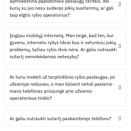
apmokestina papildomais paslaugų tarifais, dėl
kurių su juo nesu sudaręs jokių susitarimų, ar gali
taip elgtis ryšio operatorius?
Įsigijau mobilųjį internetą. Man teigė, kad ten, kur
gyvenu, interneto ryšys tikrai bus ir neturėsiu jokių
problemų, tačiau ryšio išvis nėra. Ar galiu nutraukti
sutartį nemokėdamas netesybų?
Ar turiu mokėti už tarptinklinio ryšio paslaugas, jei
užsienyje nebuvau, o man būnant netoli pasienio
mano telefonas prisijungė prie užsienio
operatoriaus tinklo?
Ar galiu nutraukti sutartį paskambinęs telefonu?