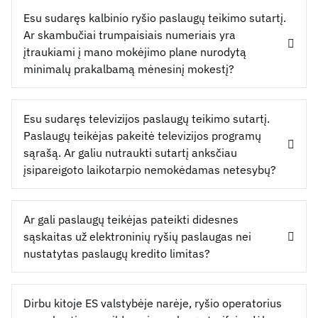
Esu sudaręs kalbinio ryšio paslaugų teikimo sutartį.
Ar skambučiai trumpaisiais numeriais yra
įtraukiami į mano mokėjimo plane nurodytą
minimalų prakalbamą mėnesinį mokestį?
Esu sudaręs televizijos paslaugų teikimo sutartį.
Paslaugų teikėjas pakeitė televizijos programų
sąrašą. Ar galiu nutraukti sutartį anksčiau
įsipareigoto laikotarpio nemokėdamas netesybų?
Ar gali paslaugų teikėjas pateikti didesnes
sąskaitas už elektroninių ryšių paslaugas nei
nustatytas paslaugų kredito limitas?
Dirbu kitoje ES valstybėje narėje, ryšio operatorius