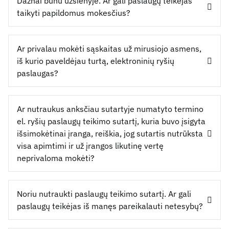
Dažnai būnu užsienyje. Ar gali paslaugų teikėjas
taikyti papildomus mokesčius?
Ar privalau mokėti sąskaitas už mirusiojo asmens,
iš kurio paveldėjau turtą, elektroninių ryšių
paslaugas?
Ar nutraukus anksčiau sutartyje numatyto termino
el. ryšių paslaugų teikimo sutartį, kuria buvo įsigyta
išsimokėtinai įranga, reiškia, jog sutartis nutrūksta
visa apimtimi ir už įrangos likutinę vertę
neprivaloma mokėti?
Noriu nutraukti paslaugų teikimo sutartį. Ar gali
paslaugų teikėjas iš manęs pareikalauti netesybų?