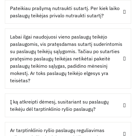
Pateikiau prašymą nutraukti sutartį. Per kiek laiko
paslaugų teikėjas privalo nutraukti sutartį?
Labai ilgai naudojuosi vieno paslaugų teikėjo
paslaugomis, vis pratęsdamas sutartį suderintomis
su paslaugų teikėjų sąlygomis. Tačiau po sutarties
pratęsimo paslaugų teikėjas netikėtai pakeitė
paslaugų teikimo sąlygas, padidino mėnesinį
mokestį. Ar toks paslaugų teikėjo elgesys yra
teisėtas?
Į ką atkreipti dėmesį, susitariant su paslaugų
teikėju dėl tarptinklinio ryšio paslaugų?
Ar tarptinklinio ryšio paslaugų reguliavimas