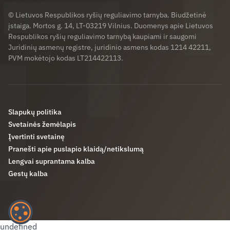
© Lietuvos Respublikos ryšių reguliavimo tarnyba. Biudžetinė
įstaiga. Mortos g. 14, LT-03219 Vilnius. Duomenys apie Lietuvos
Respublikos ryšių reguliavimo tarnybą kaupiami ir saugomi
Juridinių asmenų registre, juridinio asmens kodas 1214 42211,
PVM mokėtojo kodas LT214422113.
Slapukų politika
Svetainės žemėlapis
Įvertinti svetainę
Pranešti apie puslapio klaidą/netikslumą
Lengvai suprantama kalba
Gestų kalba
undefined