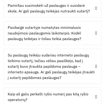
Pamiršau susimokėti už paslaugas ir susidarė
skola. Ar gali paslaugų teikėjas nutraukti sutartį?
Pasibaigė sutartyje numatytas minimalusis
naudojimosi paslaugomis laikotarpis. Kodėl
paslaugų teikėjas ir toliau teikia paslaugas?
Su paslaugų teikėju sudariau interneto paslaugų
teikimo sutartį, tačiau vėliau paaiškėjo, kad į
sutartį buvo įtraukta papildoma paslauga –
interneto apsauga. Ar gali paslaugų teikėjas įtraukti
į sutartį papildomas paslaugas?
Kaip aš galiu perkelti ryšio numerį pas kitą ryšio
operatorių?