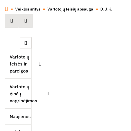
Veiklos sritys
Vartotojų teisių apsauga
D.U.K.
spausdinti
Dalintis
Uždaryti šoninę navigaciją
Vartotojų
teisės ir
Išskleisti
pareigos
Vartotojų
ginčų
Išskleisti
nagrinėjimas
Naujienos