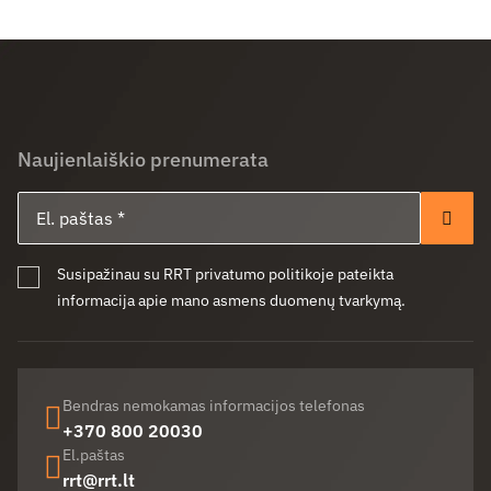
Naujienlaiškio prenumerata
El. paštas
Pren
Susipažinau su RRT privatumo politikoje pateikta
informacija apie mano asmens duomenų tvarkymą.
Bendras nemokamas informacijos telefonas
+370 800 20030
El.paštas
rrt@rrt.lt