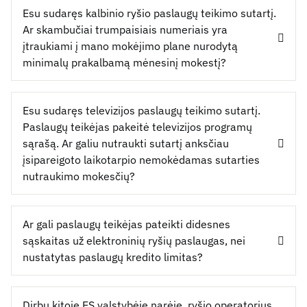
Esu sudaręs kalbinio ryšio paslaugų teikimo sutartį.
Ar skambučiai trumpaisiais numeriais yra
įtraukiami į mano mokėjimo plane nurodytą
minimalų prakalbamą mėnesinį mokestį?
Esu sudaręs televizijos paslaugų teikimo sutartį.
Paslaugų teikėjas pakeitė televizijos programų
sąrašą. Ar galiu nutraukti sutartį anksčiau
įsipareigoto laikotarpio nemokėdamas sutarties
nutraukimo mokesčių?
Ar gali paslaugų teikėjas pateikti didesnes
sąskaitas už elektroninių ryšių paslaugas, nei
nustatytas paslaugų kredito limitas?
Dirbu kitoje ES valstybėje narėje, ryšio operatorius