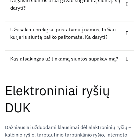
Negavau siuntos arba gavau sugadintą siuntą. Ką
daryti?
Užsisakiau prekę su pristatymu į namus, tačiau
kurjeris siuntą paliko paštomate. Ką daryti?
Kas atsakingas už tinkamą siuntos supakavimą?
Elektroniniai ryšių
DUK
Dažniausiai užduodami klausimai dėl elektroninių ryšių –
kalbinio ryšio, tarptautinio tarptinklinio ryšio, interneto