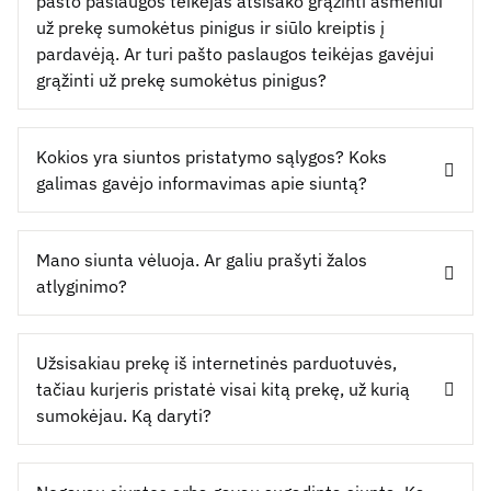
pašto paslaugos teikėjas atsisako grąžinti asmeniui
už prekę sumokėtus pinigus ir siūlo kreiptis į
pardavėją. Ar turi pašto paslaugos teikėjas gavėjui
grąžinti už prekę sumokėtus pinigus?
Kokios yra siuntos pristatymo sąlygos? Koks
galimas gavėjo informavimas apie siuntą?
Mano siunta vėluoja. Ar galiu prašyti žalos
atlyginimo?
Užsisakiau prekę iš internetinės parduotuvės,
tačiau kurjeris pristatė visai kitą prekę, už kurią
sumokėjau. Ką daryti?