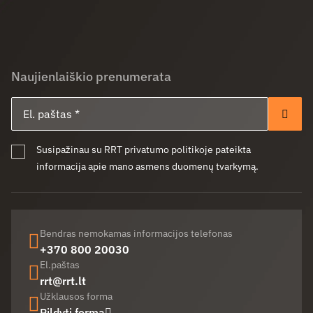
Naujienlaiškio prenumerata
El. paštas
Pren
Susipažinau su RRT privatumo politikoje pateikta
informacija apie mano asmens duomenų tvarkymą.
Bendras nemokamas informacijos telefonas
+370 800 20030
El.paštas
rrt@rrt.lt
Užklausos forma
Pildyti formą