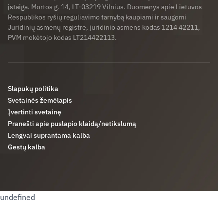
įstaiga. Mortos g. 14, LT-03219 Vilnius. Duomenys apie Lietuvos
Respublikos ryšių reguliavimo tarnybą kaupiami ir saugomi
Juridinių asmenų registre, juridinio asmens kodas 1214 42211,
PVM mokėtojo kodas LT214422113.
Slapukų politika
Svetainės žemėlapis
Įvertinti svetainę
Pranešti apie puslapio klaidą/netikslumą
Lengvai suprantama kalba
Gestų kalba
undefined