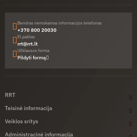
Bendras nemokamas informacijos telefonas
+370 800 20030
El.paštas
rrt@rrt.lt
Užklausos forma
Pildyti formą
Facebook (opens in new window)
LinkedIn (opens in new window)
Youtube (opens in new window)
RRT
Teisinė informacija
Veiklos sritys
Administracinė informacija