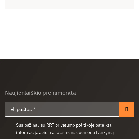
Naujienlaiškio prenumerata
El. paštas
Pren
Susipažinau su RRT privatumo politikoje pateikta
informacija apie mano asmens duomenų tvarkymą.