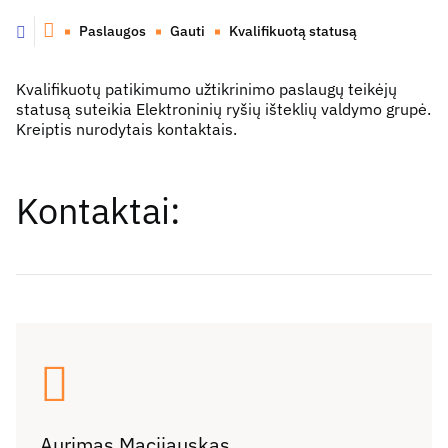
Paslaugos
Gauti
Kvalifikuotą statusą
Grįžti atgal
Kvalifikuotų patikimumo užtikrinimo paslaugų teikėjų
statusą suteikia
Elektroninių ryšių išteklių valdymo grupė.
Kreiptis nurodytais kontaktais.
Kontaktai:
Aurimas Macijauskas