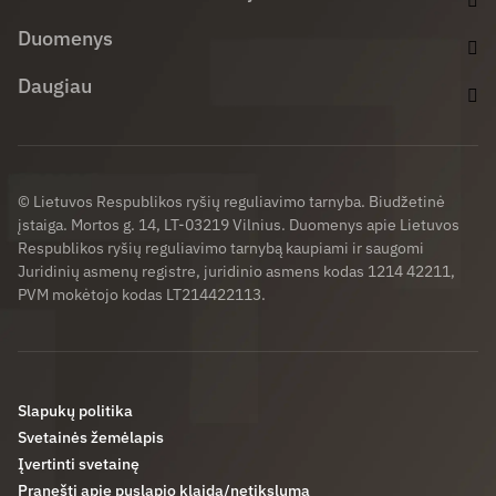
Duomenys
Daugiau
© Lietuvos Respublikos ryšių reguliavimo tarnyba. Biudžetinė
įstaiga. Mortos g. 14, LT-03219 Vilnius. Duomenys apie Lietuvos
Respublikos ryšių reguliavimo tarnybą kaupiami ir saugomi
Juridinių asmenų registre, juridinio asmens kodas 1214 42211,
PVM mokėtojo kodas LT214422113.
Slapukų politika
Svetainės žemėlapis
Įvertinti svetainę
Pranešti apie puslapio klaidą/netikslumą