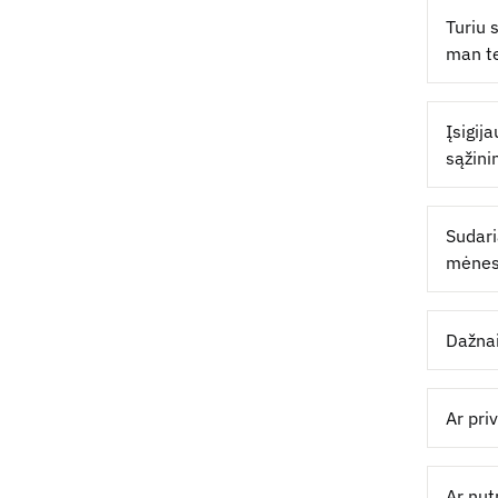
Turiu 
man te
Įsigij
sąžini
Sudari
mėnesi
Dažnai
Ar pri
Ar nut