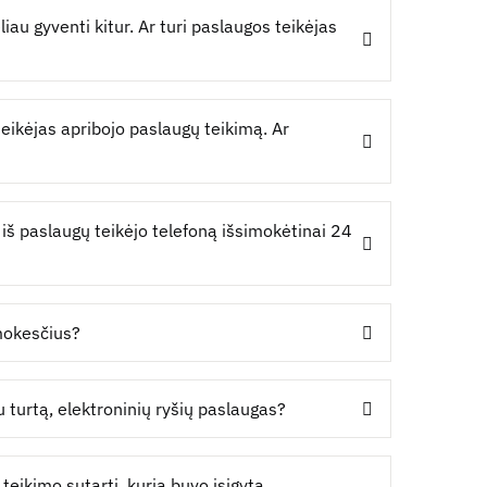
liau gyventi kitur. Ar turi paslaugos teikėjas
teikėjas apribojo paslaugų teikimą. Ar
iš paslaugų teikėjo telefoną išsimokėtinai 24
 mokesčius?
 turtą, elektroninių ryšių paslaugas?
eikimo sutartį, kuria buvo įsigyta