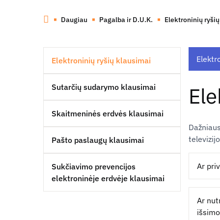
Daugiau
Pagalba ir D.U.K.
Elektroninių ryši
Elektro
Elektroninių ryšių klausimai
Sutarčių sudarymo klausimai
Ele
Skaitmeninės erdvės klausimai
Dažniausi
televizij
Pašto paslaugų klausimai
Ar pri
Sukčiavimo prevencijos
elektroninėje erdvėje klausimai
Ar nut
išsimo