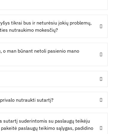
ryšys tikrai bus ir neturėsiu jokių problemų,
arties nutraukimo mokesčių?
au, o man būnant netoli pasienio mano
privalo nutraukti sutartį?
s sutartį suderintomis su paslaugų teikėju
 pakeitė paslaugų teikimo sąlygas, padidino