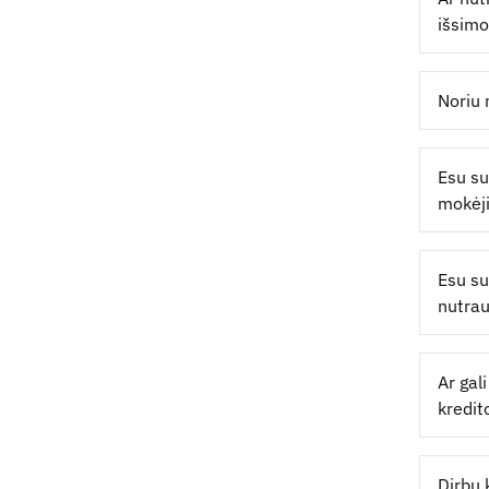
išsimo
Noriu 
Esu su
mokėj
Esu su
nutrau
Ar gal
kredit
Dirbu 