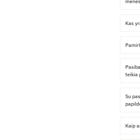
mėnesi
Kas yr
Pamirš
Pasiba
teikia
Su pas
papild
Kaip a