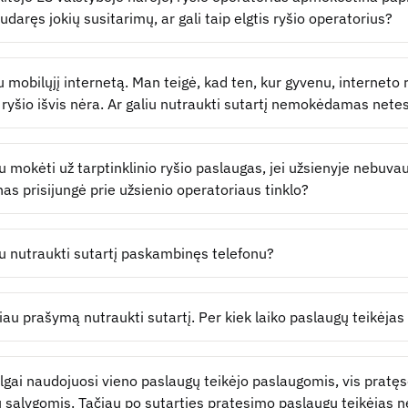
udaręs jokių susitarimų, ar gali taip elgtis ryšio operatorius?
au mobilųjį internetą. Man teigė, kad ten, kur gyvenu, interneto 
 ryšio išvis nėra. Ar galiu nutraukti sutartį nemokėdamas nete
iu mokėti už tarptinklinio ryšio paslaugas, jei užsienyje nebuv
nas prisijungė prie užsienio operatoriaus tinklo?
iu nutraukti sutartį paskambinęs telefonu?
iau prašymą nutraukti sutartį. Per kiek laiko paslaugų teikėjas 
ilgai naudojuosi vieno paslaugų teikėjo paslaugomis, vis prat
ų sąlygomis. Tačiau po sutarties pratęsimo paslaugų teikėjas n