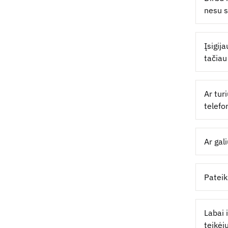
nesu s
Įsigij
tačiau
Ar tur
telefo
Ar gal
Pateik
Labai 
teikėj