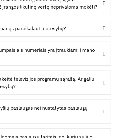
 už įrangos likutinę vertę neprivaloma mokėti?
š manęs pareikalauti netesybų?
rumpaisiais numeriais yra įtraukiami į mano
akeitė televizijos programų sąrašą. Ar galiu
tesybų?
 ryšių paslaugas nei nustatytas paslaugų
ldomais paslaugų tarifais, dėl kurių su juo