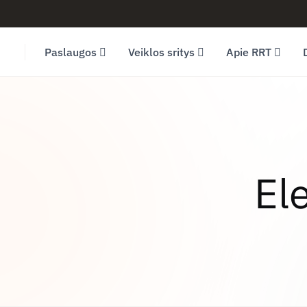
Facebook (opens in new window)
LinkedIn (opens in new window)
Youtube (opens in new window)
Paslaugos
Veiklos sritys
Apie RRT
El