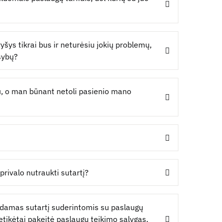
ryšys tikrai bus ir neturėsiu jokių problemų,
sybų?
au, o man būnant netoli pasienio mano
privalo nutraukti sutartį?
ęsdamas sutartį suderintomis su paslaugų
etikėtai pakeitė paslaugų teikimo sąlygas,