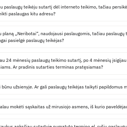
su paslaugų teikėju sutartį dėl interneto teikimo, tačiau persikė
ikti paslaugas kitu adresu?
au planą „Neribotai“, naudojausi paslaugomis, tačiau paslaugų 
ngai pasielgė paslaugų teikėjas?
au 24 mėnesių paslaugų teikimo sutartį, po 4 mėnesių įsigijau 
ams. Ar pradinis sutarties terminas pratęsiamas?
 būnu užsienyje. Ar gali paslaugų teikėjas taikyti papildomus
valau mokėti sąskaitas už mirusiojo asmens, iš kurio paveldėjau
raukus anksčiau sutartyje numatyto termino el. ryšių paslaugų t