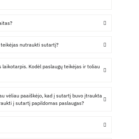
aitas?
teikėjas nutraukti sutartį?
aikotarpis. Kodėl paslaugų teikėjas ir toliau
u vėliau paaiškėjo, kad į sutartį buvo įtraukta
raukti į sutartį papildomas paslaugas?