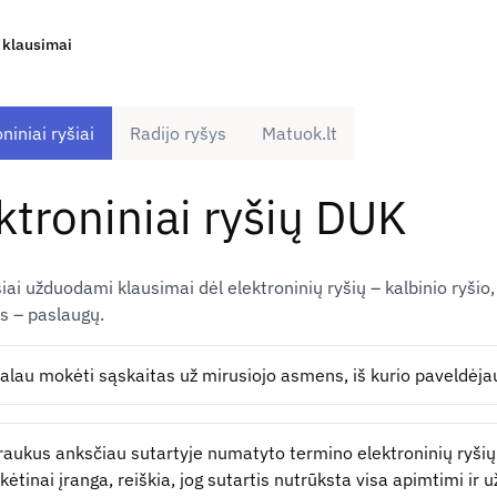
ų klausimai
niniai ryšiai
Radijo ryšys
Matuok.lt
ktroniniai ryšių DUK
ai užduodami klausimai dėl elektroninių ryšių – kalbinio ryšio, t
os – paslaugų.
valau mokėti sąskaitas už mirusiojo asmens, iš kurio paveldėjau
raukus anksčiau sutartyje numatyto termino elektroninių ryšių 
kėtinai įranga, reiškia, jog sutartis nutrūksta visa apimtimi ir