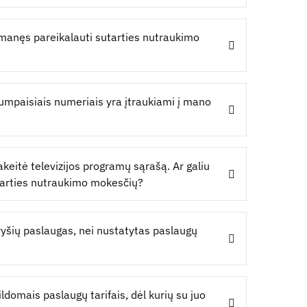
š manęs pareikalauti sutarties nutraukimo
rumpaisiais numeriais yra įtraukiami į mano
akeitė televizijos programų sąrašą. Ar galiu
tarties nutraukimo mokesčių?
 ryšių paslaugas, nei nustatytas paslaugų
ldomais paslaugų tarifais, dėl kurių su juo