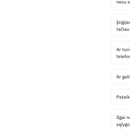
nesu s
Įsigij
tačiau
Ar tur
telefo
Ar gal
Pateik
Ilgai 
sąlygo