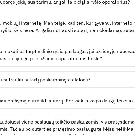
udaręs jokių susitarimų, ar gali taip elgtis ryšio operatorius?
au mobilųjį internetą. Man teigė, kad ten, kur gyvenu, interneto 
 ryšio išvis nėra. Ar galiu nutraukti sutartį nemokėdamas sut
iu mokėti už tarptinklinio ryšio paslaugas, jei užsienyje nebuv
nas prisijungė prie užsienio operatoriaus tinklo?
iu nutraukti sutartį paskambinęs telefonu?
iau prašymą nutraukti sutartį. Per kiek laiko paslaugų teikėjas 
naudojuosi vieno paslaugų teikėjo paslaugomis, vis pratęsdama
mis. Tačiau po sutarties pratęsimo paslaugų teikėjas netikėtai