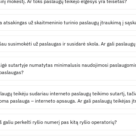
nį mokestį. Ar toks paslaugų teikėjo elgesys yra teisėtas?
a atsakingas už skaitmeninio turinio paslaugų įtraukimą į sąsk
au susimokėti už paslaugas ir susidarė skola. Ar gali paslaugų 
igė sutartyje numatytas minimalusis naudojimosi paslaugomis l
 paslaugas?
laugų teikėju sudariau interneto paslaugų teikimo sutartį, tačia
oma paslauga – interneto apsauga. Ar gali paslaugų teikėjas įt
š galiu perkelti ryšio numerį pas kitą ryšio operatorių?