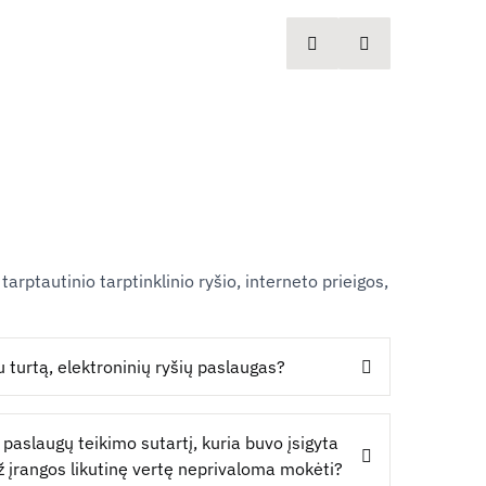
spausdinti
Dalintis
arptautinio tarptinklinio ryšio, interneto prieigos,
 turtą, elektroninių ryšių paslaugas?
paslaugų teikimo sutartį, kuria buvo įsigyta
 už įrangos likutinę vertę neprivaloma mokėti?