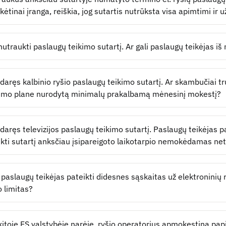
kėtinai įranga, reiškia, jog sutartis nutrūksta visa apimtimi ir
nutraukti paslaugų teikimo sutartį. Ar gali paslaugų teikėjas i
daręs kalbinio ryšio paslaugų teikimo sutartį. Ar skambučiai t
imo plane nurodytą minimalų prakalbamą mėnesinį mokestį?
daręs televizijos paslaugų teikimo sutartį. Paslaugų teikėjas p
kti sutartį anksčiau įsipareigoto laikotarpio nemokėdamas ne
i paslaugų teikėjas pateikti didesnes sąskaitas už elektroninių
o limitas?
kitoje ES valstybėje narėje, ryšio operatorius apmokestina papi