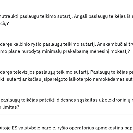
nutraukti paslaugų teikimo sutartį. Ar gali paslaugų teikėjas i
čių?
daręs kalbinio ryšio paslaugų teikimo sutartį. Ar skambučiai t
imo plane nurodytą minimalų prakalbamą mėnesinį mokestį?
daręs televizijos paslaugų teikimo sutartį. Paslaugų teikėjas p
kti sutartį anksčiau įsipareigoto laikotarpio nemokėdamas su
i paslaugų teikėjas pateikti didesnes sąskaitas už elektroninių
o limitas?
kitoje ES valstybėje narėje, ryšio operatorius apmokestina papi