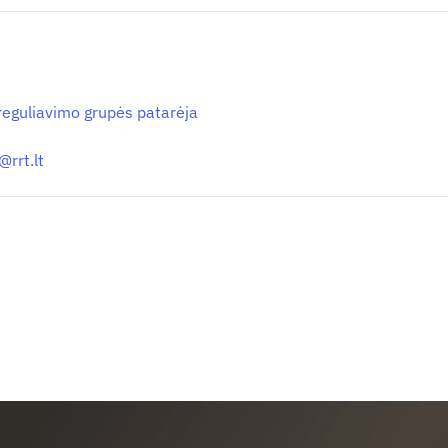
 reguliavimo grupės patarėja
e@
rrt.lt