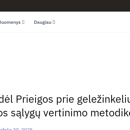
Duomenys
Daugiau
dėl Prieigos prie geležinkeli
ros sąlygų vertinimo metodik
rželio 30, 2025