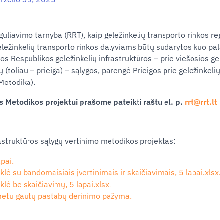
guliavimo tarnyba (RRT), kaip geležinkelių transporto rinkos re
ležinkelių transporto rinkos dalyviams būtų sudarytos kuo pal
os Respublikos geležinkelių infrastruktūros – prie viešosios gel
ų (toliau – prieiga) – sąlygos, parengė Prieigos prie geležinkeli
Metodika).
s Metodikos projektui prašome pateikti raštu el. p.
rrt@rrt.lt
frastruktūros sąlygų vertinimo metodikos projektas:
pai.
klė su bandomaisiais įvertinimais ir skaičiavimais, 5 lapai.xlsx
klė be skaičiavimų, 5 lapai.xlsx.
metu gautų pastabų derinimo pažyma.