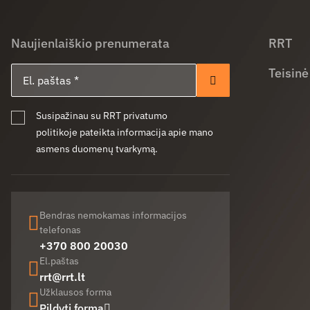
Naujienlaiškio prenumerata
RRT
El. paštas
Teisinė
Prenumeruoti
Susipažinau su RRT privatumo
politikoje pateikta informacija apie mano
asmens duomenų tvarkymą.
Bendras nemokamas informacijos
telefonas
+370 800 20030
El.paštas
rrt@rrt.lt
Užklausos forma
Pildyti formą