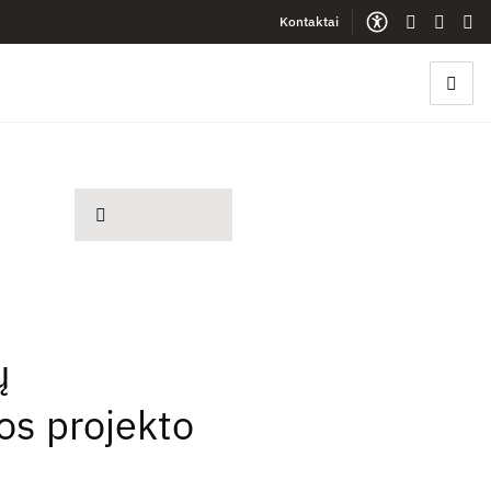
Kontaktai
Gestų kalb
Lengva
Sve
spausdinti
ų
os projekto