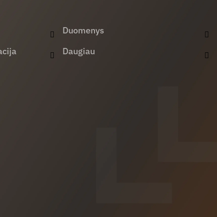
Duomenys
cija
Daugiau