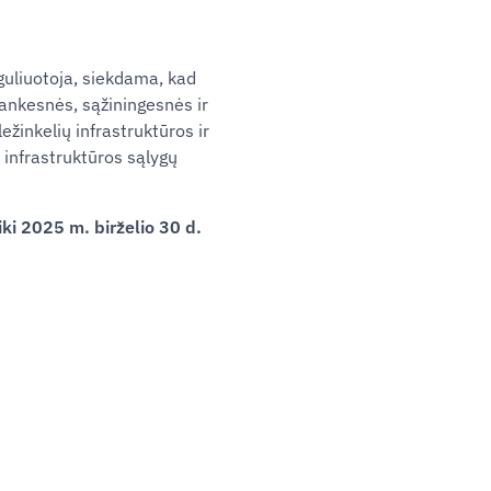
guliuotoja, siekdama, kad
ankesnės, sąžiningesnės ir
ežinkelių infrastruktūros ir
ų infrastruktūros sąlygų
iki 2025 m. birželio 30 d.
.