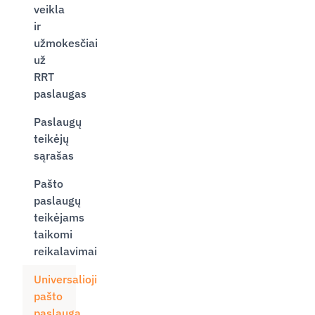
veikla
ir
užmokesčiai
už
RRT
paslaugas
Paslaugų
teikėjų
sąrašas
Pašto
paslaugų
teikėjams
taikomi
reikalavimai
Universalioji
pašto
paslauga