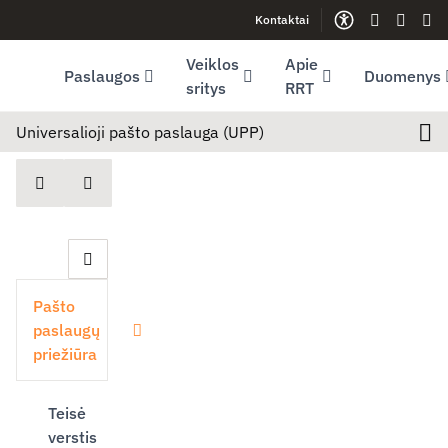
Kontaktai
Facebook (opens in new window)
LinkedIn (opens in new window)
Youtube (opens in new window)
Gestų kalb
Lengva
Sve
Veiklos
Apie
Paslaugos
Duomenys
sritys
RRT
Universalioji pašto paslauga (UPP)
Veiklos sritys
Paštas
Pašto paslaugų priežiūra
Unive
spausdinti
Dalintis
Uždaryti šoninę navigaciją
Pašto
paslaugų
Išskleisti
priežiūra
Teisė
verstis