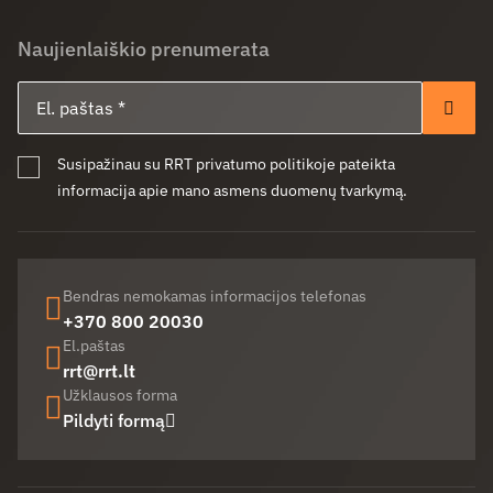
Naujienlaiškio prenumerata
El. paštas
Pren
Susipažinau su RRT privatumo politikoje pateikta
informacija apie mano asmens duomenų tvarkymą.
Bendras nemokamas informacijos telefonas
+370 800 20030
El.paštas
rrt@rrt.lt
Užklausos forma
Pildyti formą