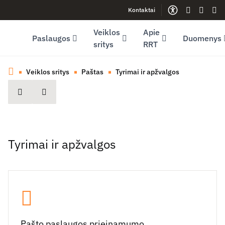
Kontaktai
Facebook (opens in new window)
LinkedIn (opens in new window)
Youtube (opens in new window)
Gestų kalb
Lengva
Sve
Veiklos
Apie
Paslaugos
Duomenys
sritys
RRT
Veiklos sritys
Paštas
Tyrimai ir apžvalgos
spausdinti
Dalintis
Tyrimai ir apžvalgos
Pašto paslaugos prieinamumo