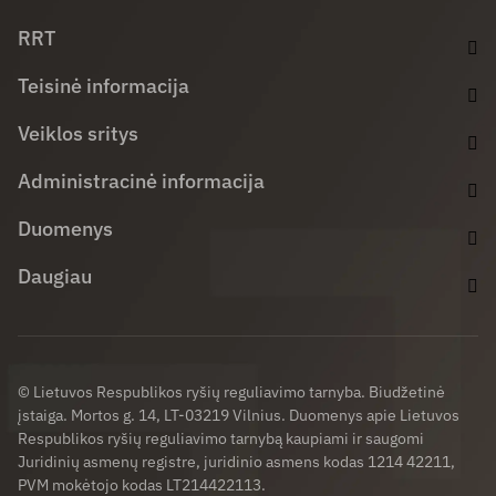
Facebook (opens in new window)
LinkedIn (opens in new window)
Youtube (opens in new window)
RRT
Teisinė informacija
Veiklos sritys
Administracinė informacija
Duomenys
Daugiau
© Lietuvos Respublikos ryšių reguliavimo tarnyba. Biudžetinė
įstaiga. Mortos g. 14, LT-03219 Vilnius. Duomenys apie Lietuvos
Respublikos ryšių reguliavimo tarnybą kaupiami ir saugomi
Juridinių asmenų registre, juridinio asmens kodas 1214 42211,
PVM mokėtojo kodas LT214422113.