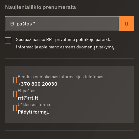
Naujienlaiškio prenumerata
El. paštas
Pren
Susipažinau su RRT privatumo politikoje pateikta
informacija apie mano asmens duomenų tvarkymą.
Bendras nemokamas informacijos telefonas
+370 800 20030
El.paštas
rrt@rrt.lt
Užklausos forma
Pildyti formą