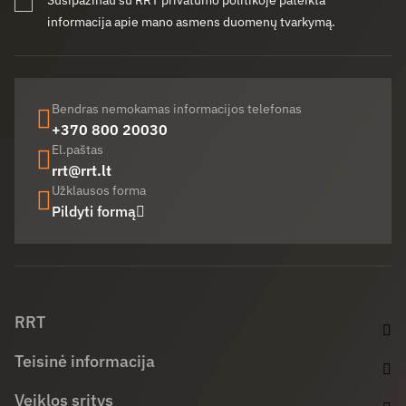
Susipažinau su RRT privatumo politikoje pateikta
informacija apie mano asmens duomenų tvarkymą.
Bendras nemokamas informacijos telefonas
+370 800 20030
El.paštas
rrt@rrt.lt
Užklausos forma
Pildyti formą
Facebook (opens in new window)
LinkedIn (opens in new window)
Youtube (opens in new window)
RRT
Teisinė informacija
Veiklos sritys