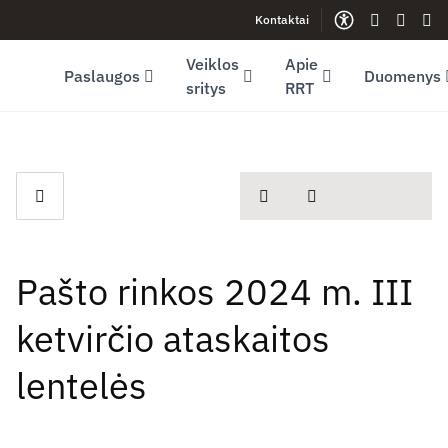
Kontaktai
Facebook (opens in new window)
LinkedIn (opens in new window)
Youtube (opens in new window)
Gestų kalb
Lengva
Sve
Veiklos
Apie
Paslaugos
Duomenys
sritys
RRT
spausdinti
Dalintis
Pašto rinkos 2024 m. III
ketvirčio ataskaitos
lentelės