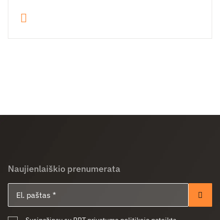
Naujienlaiškio prenumerata
El. paštas
Pren