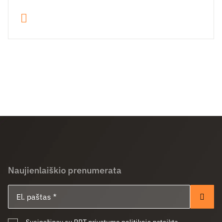
Naujienlaiškio prenumerata
El. paštas
Pren