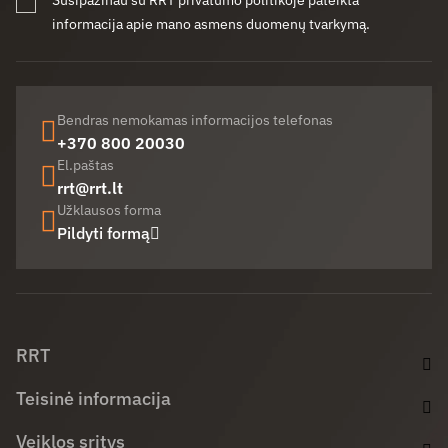
Susipažinau su RRT privatumo politikoje pateikta
informacija apie mano asmens duomenų tvarkymą.
Bendras nemokamas informacijos telefonas
+370 800 20030
El.paštas
rrt@rrt.lt
Užklausos forma
Pildyti formą
Facebook (opens in new window)
LinkedIn (opens in new window)
Youtube (opens in new window)
RRT
Teisinė informacija
Veiklos sritys