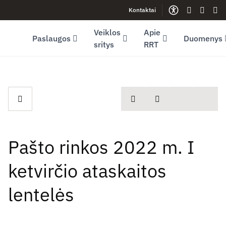
Kontaktai
Facebook (opens in new window)
LinkedIn (opens in new window)
Youtube (opens in new window)
Gestų kalb
Lengva
Sve
Veiklos
Apie
Paslaugos
Duomenys
sritys
RRT
spausdinti
Dalintis
Pašto rinkos 2022 m. I
ketvirčio ataskaitos
lentelės