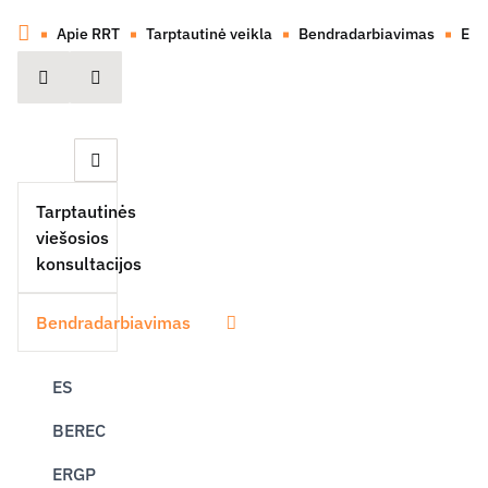
Apie RRT
Tarptautinė veikla
Bendradarbiavimas
EB
spausdinti
Dalintis
Uždaryti šoninę navigaciją
Tarptautinės
viešosios
konsultacijos
Bendradarbiavimas
Išskleisti
ES
BEREC
ERGP