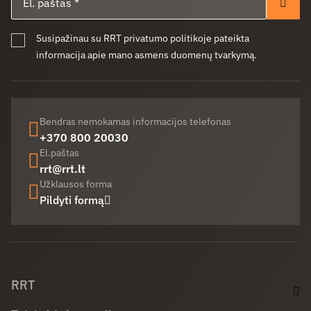
Pren
Susipažinau su RRT privatumo politikoje pateikta
informacija apie mano asmens duomenų tvarkymą.
Bendras nemokamas informacijos telefonas
+370 800 20030
El.paštas
rrt@rrt.lt
Užklausos forma
Pildyti formą
Facebook (opens in new window)
LinkedIn (opens in new window)
Youtube (opens in new window)
RRT