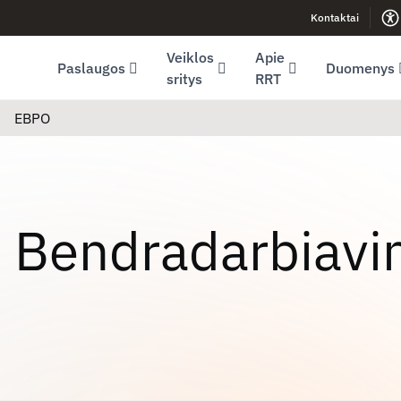
Kontaktai
Facebook (opens in new window)
LinkedIn (opens in new window)
Youtube (opens in new window)
Veiklos
Apie
Paslaugos
Duomenys
sritys
RRT
EBPO
Bendradarbiavi