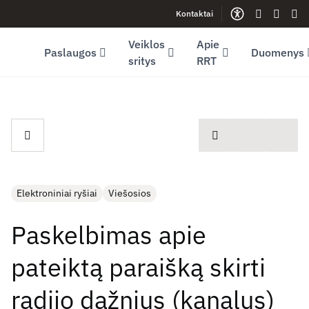
Kontaktai
Facebook (opens in new window)
LinkedIn (opens in new window)
Youtube (opens in new window)
Gestų kalb
Lengva
Sve
Veiklos
Apie
Paslaugos
Duomenys
sritys
RRT
spausdinti
Elektroniniai ryšiai
Viešosios
Paskelbimas apie
pateiktą paraišką skirti
radijo dažnius (kanalus)