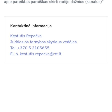
apie pateiktas paraiškas skirti radijo dažnius (kanalus)“
Kontaktinė informacija
Kęstutis Repečka
Judriosios tarnybos skyriaus vedėjas
Tel. +370 5 2105655
El. p.
kestutis.repecka@
rrt.lt