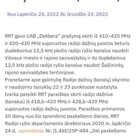
Nuo Lapkričio 24, 2022 Iki Gruodžio 24, 2022
RRT gavo UAB „Dekbera“ prašymą skirti iš 410–420 MHz
ir 420–430 MHz suporuotos radijo dažnių juostos keturis
dupleksinius 12,5 kHz pločio radijo ryšio kanalus naudoti
Vilniaus miesto ir rajono savivaldybių ir du dupleksinius
12,5 kHz pločio radijo ryšio kanalus naudoti Šalčininkų
rajono savivaldybės teritorijose.
Pranešame apie galimybę Radijo dažnių (kanalų) skyrimo
ir naudojimo taisyklių 22 ir 23 punktuose nustatyta
tvarka pateikti RRT paraiškas skirti radijo dažnius
(kanalus) iš 418,6–420 MHz ir 428,6–430 MHz
suporuotos radijo dažnių juostos. Paraiškos priimamos
30 dienų nuo šio sprendimo paskelbimo dienos. RRT
Radijo ryšio departamento direktoriaus 2020 m. lapkričio
24 d.
sprendimas
Nr.
(1.46E)2SP-484
„Dėl paskelbimo