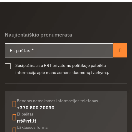
Naujienlaiškio prenumerata
El. paštas
Pren
Susipažinau su RRT privatumo politikoje pateikta
informacija apie mano asmens duomenų tvarkymą.
Bendras nemokamas informacijos telefonas
+370 800 20030
El.paštas
rrt@rrt.lt
Užklausos forma