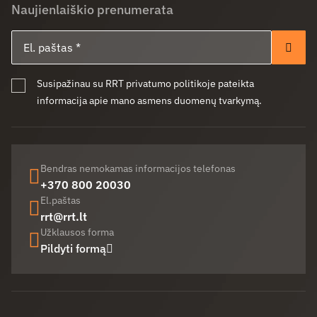
Naujienlaiškio prenumerata
El. paštas
Pren
Susipažinau su RRT privatumo politikoje pateikta
informacija apie mano asmens duomenų tvarkymą.
Bendras nemokamas informacijos telefonas
+370 800 20030
El.paštas
rrt@rrt.lt
Užklausos forma
Pildyti formą
Facebook (opens in new window)
LinkedIn (opens in new window)
Youtube (opens in new window)