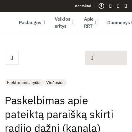
Kontaktai
Facebook (opens in new window)
LinkedIn (opens in new window)
Youtube (opens in new window)
Gestų kalb
Lengva
Sve
Veiklos
Apie
Paslaugos
Duomenys
sritys
RRT
spausdinti
Elektroniniai ryšiai
Viešosios
Paskelbimas apie
pateiktą paraišką skirti
radijo dažnį (kanalą)