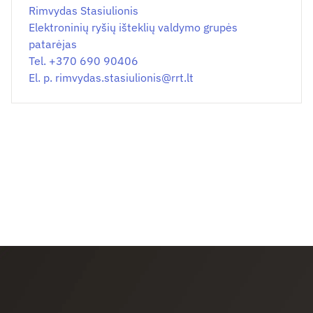
Rimvydas Stasiulionis
Elektroninių ryšių išteklių valdymo grupės
patarėjas
Tel. +370 690 90406
El. p.
rimvydas.stasiulionis@
rrt.lt