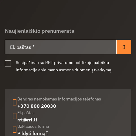
Naujienlaiškio prenumerata
El. paštas
Pren
Susipažinau su RRT privatumo politikoje pateikta
informacija apie mano asmens duomenų tvarkymą.
Bendras nemokamas informacijos telefonas
+370 800 20030
El.paštas
rrt@rrt.lt
Užklausos forma
Pildyti formą