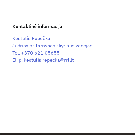
Kontaktinė informacija
Kęstutis Repečka
Judriosios tarnybos skyriaus vedėjas
Tel. +370 621 05655
El. p.
kestutis.repecka@
rrt.lt