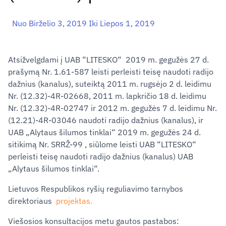
Nuo Birželio 3, 2019 Iki Liepos 1, 2019
Atsižvelgdami į UAB “LITESKO“ 2019 m. gegužės 27 d.
prašymą Nr. 1.61-587 leisti perleisti teisę naudoti radijo
dažnius (kanalus), suteiktą 2011 m. rugsėjo 2 d. leidimu
Nr. (12.32)-4R-02668, 2011 m. lapkričio 18 d. leidimu
Nr. (12.32)-4R-02747 ir 2012 m. gegužės 7 d. leidimu Nr.
(12.21)-4R-03046 naudoti radijo dažnius (kanalus), ir
UAB „Alytaus šilumos tinklai“ 2019 m. gegužės 24 d.
sitikimą Nr. SRRŽ-99 , siūlome leisti UAB “LITESKO“
perleisti teisę naudoti radijo dažnius (kanalus) UAB
„Alytaus šilumos tinklai“.
Lietuvos Respublikos ryšių reguliavimo tarnybos
direktoriaus
projektas.
Viešosios konsultacijos metu gautos pastabos: