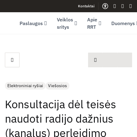
Kontaktai
Facebook (opens in new window)
LinkedIn (opens in new window)
Youtube (opens in new window)
Gestų kalb
Lengva
Sve
Veiklos
Apie
Paslaugos
Duomenys
sritys
RRT
spausdinti
Elektroniniai ryšiai
Viešosios
Konsultacija dėl teisės
naudoti radijo dažnius
(kanalus) perleidimo