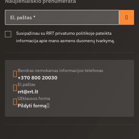
Naujienlaiškio prenumerata
El. paštas
Pren
Susipažinau su RRT privatumo politikoje pateikta
informacija apie mano asmens duomenų tvarkymą.
Bendras nemokamas informacijos telefonas
+370 800 20030
El.paštas
rrt@rrt.lt
Užklausos forma
Pildyti formą
Facebook (opens in new window)
LinkedIn (opens in new window)
Youtube (opens in new window)