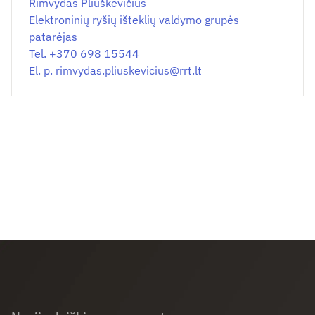
Rimvydas Pliuškevičius
Elektroninių ryšių išteklių valdymo grupės
patarėjas
Tel. +370 698 15544
El. p.
rimvydas.pliuskevicius@
rrt.lt