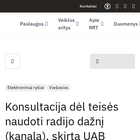
Kontaktai
Facebook (opens in new window)
LinkedIn (opens in new window)
Youtube (opens in new window)
Gestų kalb
Lengva
Sve
Veiklos
Apie
Paslaugos
Duomenys
sritys
RRT
spausdinti
Elektroniniai ryšiai
Viešosios
Konsultacija dėl teisės
naudoti radijo dažnį
(kanalą), skirtą UAB