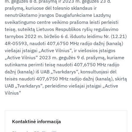
m. gegužės 8 d. prašymą ir 2023 m. gegužės 23 d.
prašymą, kuriuose dėl tolesnio sklandaus ir
nenutrūkstamo įrangos Daugiafunkciame Lazdynų
sveikatingumo centre veikimo prašoma leisti perleisti
teisę, suteiktą Lietuvos Respublikos ryšių reguliavimo
tarnybos 2022 m. birželio 6 d. išduotu leidimu Nr. (12.21)
4R-05593, naudoti 407,6750 MHz radijo dažnį (kanalą)
viešajai įstaigai „Active Vilnius“, ir viešosios įstaigos
„Active Vilnius“ 2023 m. gegužės 9 d. prašymą, kuriame
sutinkama perimti teisę naudoti 407,6750 MHz radijo
dažnį (kanalą) iš UAB „Tvarkdarys“, konsultuojasi dėl
teisės naudoti 407,6750 MHz radijo dažnį (kanalą), skirtą
UAB „Tvarkdarys“, perleidimo viešajai įstaigai „Active
Vilnius“
Kontaktinė informacija