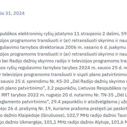
lio 31, 2024
likos elektroninių ryšių įstatymo 11 straipsnio 2 dalimi, 59 
izijos programoms transliuoti ir (ar) retransliuoti skyrimo ir nau
eguliavimo tarnybos direktoriaus 2006 m. vasario 6 d. įsakymu
vizijos programoms transliuoti ir (ar) retransliuoti skyrimo ir na
bei Radijo dažnių skyrimo radijo ir televizijos programoms trans
ikos ryšių reguliavimo tarnybos tarybos 2024 m. sausio 25 d. 
 televizijos programoms transliuoti ir siųsti plano patvirtinimo“
 sausio 25 d. sprendimu Nr. KS-30 „Dėl Radijo dažnių skyrimo ra
sti plano patvirtinimo“, 3.2 papunkčiu, Lietuvos Respublikos r
o RRT tarybos 2022 m. rugsėjo 20 d. nutarimu Nr. TN-35 „Dėl L
eglamento patvirtinimo“, 29.4 papunkčiu ir atsižvelgdama į užd
jo 26 d. prašymą Nr. 19, kuriame prašoma pratęsti jai paskir
o dažnio Klaipėdoje (Giruliuose), 102,7 MHz radijo dažnio Tau
ijo dažnio Ukmergėje, 101,1 MHz radijo dažnio Alytuje, 101,6 