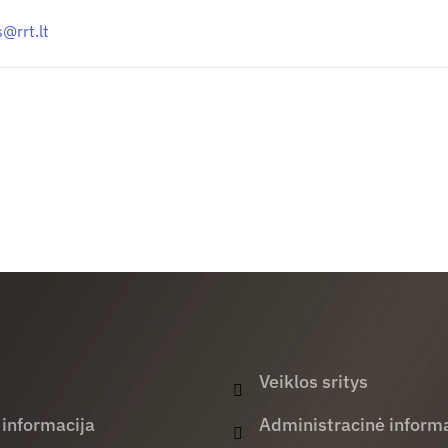
is@
rrt.lt
Veiklos sritys
 informacija
Administracinė informa