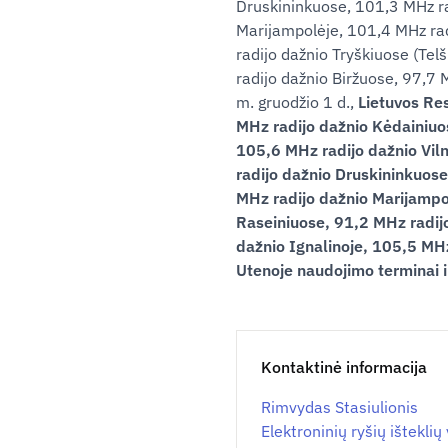
Druskininkuose, 101,3 MHz ra
Marijampolėje, 101,4 MHz rad
radijo dažnio Tryškiuose (Tel
radijo dažnio Biržuose, 97,7
m. gruodžio 1 d.,
Lietuvos Re
MHz radijo dažnio Kėdainiuos
105,6 MHz radijo dažnio Vil
radijo dažnio Druskininkuos
MHz radijo dažnio Marijampo
Raseiniuose, 91,2 MHz radijo
dažnio Ignalinoje, 105,5 MHz
Utenoje naudojimo terminai i
Kontaktinė informacija
Rimvydas Stasiulionis
Elektroninių ryšių ištekli