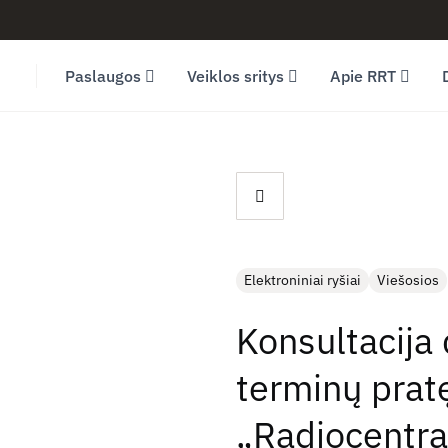
Facebook (opens in new window)
LinkedIn (opens in new window)
Youtube (opens in new window)
Paslaugos
Veiklos sritys
Apie RRT
Elektroniniai ryšiai
Viešosios
Konsultacija 
terminų prat
„Radiocentra