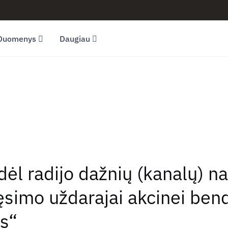
Duomenys
Daugiau
dėl radijo dažnių (kanalų) 
ęsimo uždarajai akcinei ben
s“