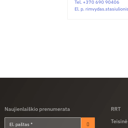
Tel. +370 690 90406
El. p.
rimvydas.stasiulion
Naujienlaiškio prenumerata
RRT
El. paštas
Teisinė
Prenumeruoti