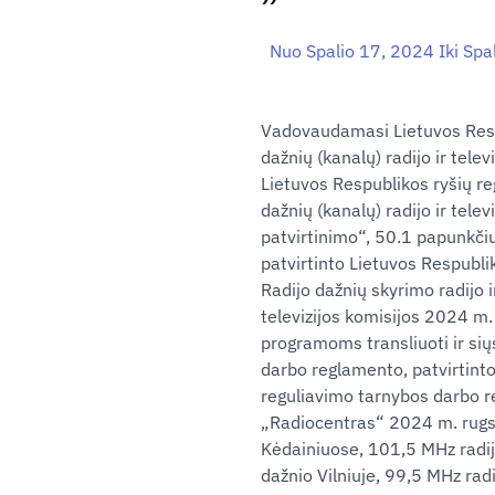
Nuo Spalio 17, 2024 Iki Spa
Vadovaudamasi Lietuvos Respub
dažnių (kanalų) radijo ir telev
Lietuvos Respublikos ryšių r
dažnių (kanalų) radijo ir tele
patvirtinimo“, 50.1 papunkčiu 
patvirtinto Lietuvos Respubl
Radijo dažnių skyrimo radijo ir
televizijos komisijos 2024 m.
programoms transliuoti ir sių
darbo reglamento, patvirtint
reguliavimo tarnybos darbo r
„Radiocentras“ 2024 m. rugsė
Kėdainiuose, 101,5 MHz radij
dažnio Vilniuje, 99,5 MHz rad