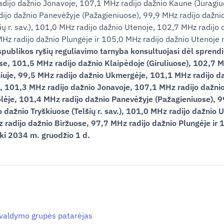
dijo dažnio Jonavoje, 107,1 MHz radijo dažnio Kaune (Juragiu
ijo dažnio Panevėžyje (Pažagieniuose), 99,9 MHz radijo dažni
šių r. sav.), 101,0 MHz radijo dažnio Utenoje, 102,7 MHz radijo
 MHz radijo dažnio Plungėje ir 105,0 MHz radijo dažnio Utenoje
spublikos ryšių reguliavimo tarnyba konsultuojasi dėl sprend
e, 101,5 MHz radijo dažnio Klaipėdoje (Giruliuose), 102,7 M
niuje, 99,5 MHz radijo dažnio Ukmergėje, 101,1 MHz radijo d
e, 101,3 MHz radijo dažnio Jonavoje, 107,1 MHz radijo dažni
lėje, 101,4 MHz radijo dažnio Panevėžyje (Pažagieniuose), 9
 dažnio Tryškiuose (Telšių r. sav.), 101,0 MHz radijo dažnio 
 radijo dažnio Biržuose, 97,7 MHz radijo dažnio Plungėje ir 
ki 2034 m. gruodžio 1 d.
ų valdymo grupės patarėjas