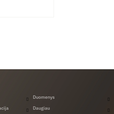
Duomenys
cija
Daugiau