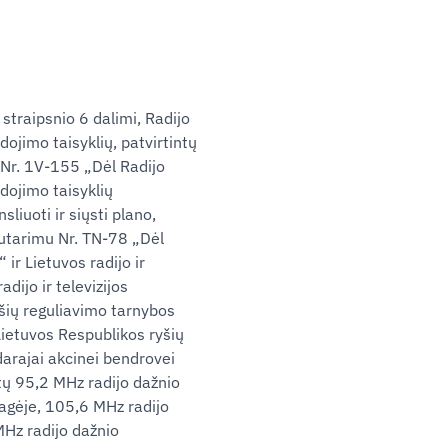
straipsnio 6 dalimi, Radijo
dojimo taisyklių, patvirtintų
 Nr. 1V-155 „Dėl Radijo
udojimo taisyklių
liuoti ir siųsti plano,
nutarimu Nr. TN-78 „Dėl
 ir Lietuvos radijo ir
dijo ir televizijos
yšių reguliavimo tarnybos
ietuvos Respublikos ryšių
arajai akcinei bendrovei
tų 95,2 MHz radijo dažnio
ragėje, 105,6 MHz radijo
MHz radijo dažnio