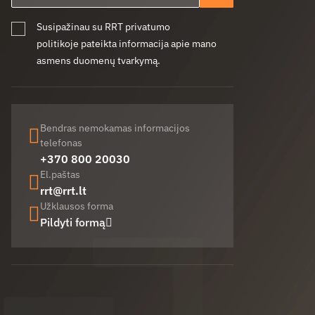
Susipažinau su RRT privatumo
politikoje pateikta informacija apie mano
asmens duomenų tvarkymą.
Bendras nemokamas informacijos
telefonas
+370 800 20030
El.paštas
rrt@rrt.lt
Užklausos forma
Pildyti formą
Facebook (opens in new window)
LinkedIn (opens in new window)
Youtube (opens in new window)