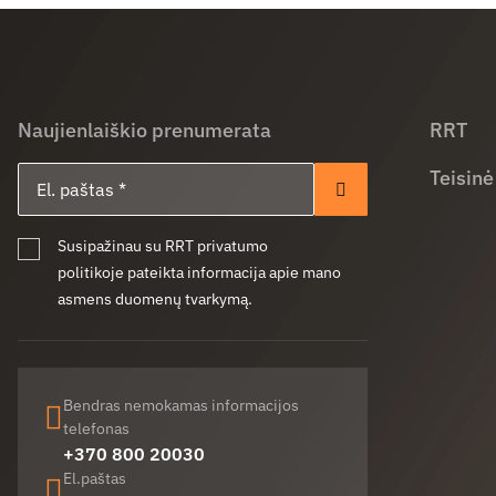
Naujienlaiškio prenumerata
RRT
El. paštas
Teisinė
Prenumeruoti
Susipažinau su RRT privatumo
politikoje pateikta informacija apie mano
asmens duomenų tvarkymą.
Bendras nemokamas informacijos
telefonas
+370 800 20030
El.paštas