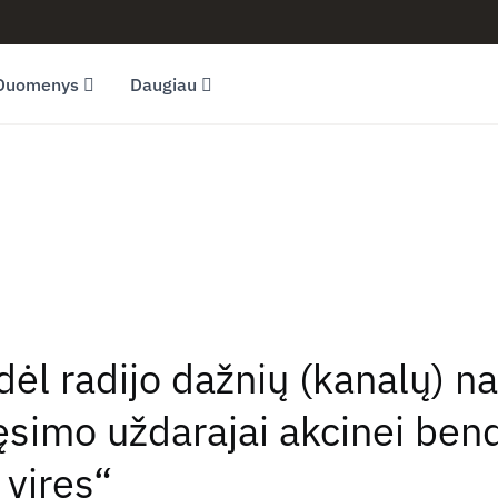
Duomenys
Daugiau
dėl radijo dažnių (kanalų) 
simo uždarajai akcinei bend
 vires“