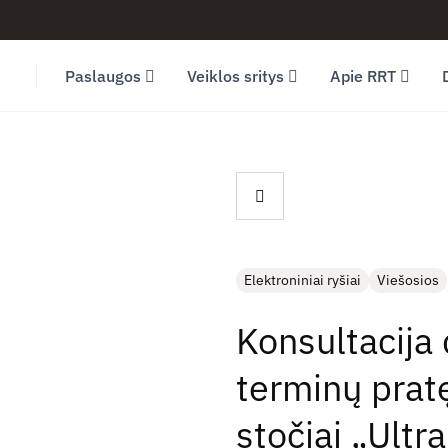
Facebook (opens in new window)
LinkedIn (opens in new window)
Youtube (opens in new window)
Paslaugos
Veiklos sritys
Apie RRT
Elektroniniai ryšiai
Viešosios
Konsultacija 
terminų pratę
stočiai „Ultra