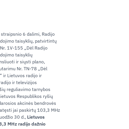
straipsnio 6 dalimi, Radijo
dojimo taisyklių, patvirtintų
 Nr. 1V-155 „Dėl Radijo
udojimo taisyklių
liuoti ir siųsti plano,
nutarimu Nr. TN-78 „Dėl
 ir Lietuvos radijo ir
dijo ir televizijos
yšių reguliavimo tarnybos
ietuvos Respublikos ryšių
ždarosios akcinės bendrovės
atęsti jai paskirtų 103,3 MHz
uodžio 30 d.,
Lietuvos
3,3 MHz radijo dažnio