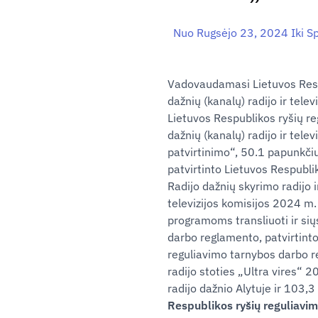
Nuo Rugsėjo 23, 2024 Iki Sp
Vadovaudamasi Lietuvos Respub
dažnių (kanalų) radijo ir telev
Lietuvos Respublikos ryšių r
dažnių (kanalų) radijo ir tele
patvirtinimo“, 50.1 papunkčiu 
patvirtinto Lietuvos Respubl
Radijo dažnių skyrimo radijo ir
televizijos komisijos 2024 m.
programoms transliuoti ir sių
darbo reglamento, patvirtint
reguliavimo tarnybos darbo r
radijo stoties „Ultra vires“
radijo dažnio Alytuje ir 103,
Respublikos ryšių reguliavi