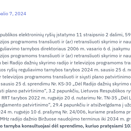
alio 7, 2024
likos elektroninių ryšių įstatymo 11 straipsnio 2 dalimi, 59 
izijos programoms transliuoti ir (ar) retransliuoti skyrimo ir nau
eguliavimo tarnybos direktoriaus 2006 m. vasario 6 d. įsakymu
vizijos programoms transliuoti ir (ar) retransliuoti skyrimo ir na
bei Radijo dažnių skyrimo radijo ir televizijos programoms trans
ikos ryšių reguliavimo tarnybos tarybos 2024 m. sausio 25 d. 
 televizijos programoms transliuoti ir siųsti plano patvirtinimo“
 sausio 25 d. sprendimu Nr. KS-30 „Dėl Radijo dažnių skyrimo ra
sti plano patvirtinimo“, 3.2 papunkčiu, Lietuvos Respublikos r
o RRT tarybos 2022 m. rugsėjo 20 d. nutarimu Nr. TN-35 „Dėl L
eglamento patvirtinimo“, 29.4 papunkčiu ir atsižvelgdama į u
 2024 m. rugsėjo 10 d. prašymą Nr. 24/006, kuriame prašoma pr
3 MHz radijo dažnio Biržuose naudojimo terminus iki 2034 m. gr
mo tarnyba konsultuojasi dėl sprendimo, kuriuo pratęsiami 10