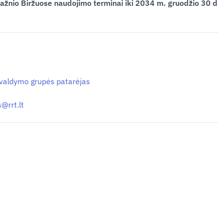
dažnio Biržuose naudojimo terminai iki 2034 m. gruodžio 30 d
ų valdymo grupės patarėjas
is@
rrt.lt