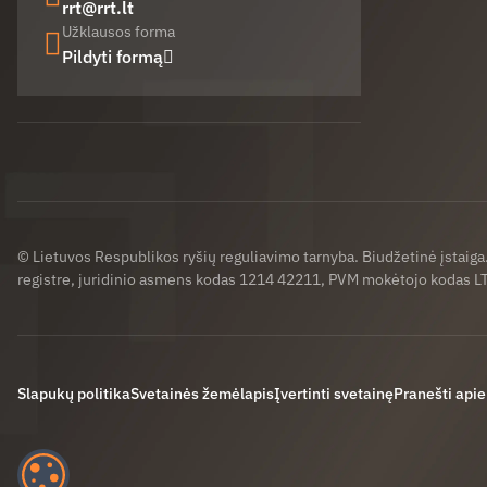
rrt@rrt.lt
Užklausos forma
Pildyti formą
Facebook (opens in new window)
LinkedIn (opens in new window)
Youtube (opens in new window)
© Lietuvos Respublikos ryšių reguliavimo tarnyba. Biudžetinė įstaig
registre, juridinio asmens kodas 1214 42211, PVM mokėtojo kodas 
Slapukų politika
Svetainės žemėlapis
Įvertinti svetainę
Pranešti apie