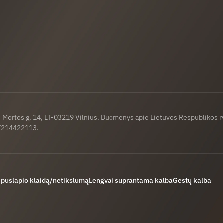
a. Mortos g. 14, LT-03219 Vilnius. Duomenys apie Lietuvos Respublikos 
LT214422113.
 puslapio klaidą/netikslumą
Lengvai suprantama kalba
Gestų kalba