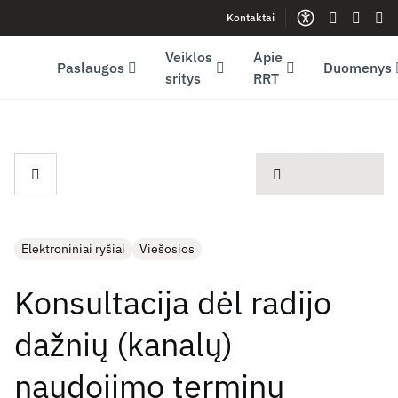
Kontaktai
Facebook (opens in new window)
LinkedIn (opens in new window)
Youtube (opens in new window)
Gestų kalb
Lengva
Sve
Veiklos
Apie
Paslaugos
Duomenys
sritys
RRT
spausdinti
Elektroniniai ryšiai
Viešosios
Konsultacija dėl radijo
dažnių (kanalų)
naudojimo terminų