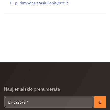
El. p.
rimvydas.stasiulionis@
rrt.lt
Naujienlaiškio prenumerata
El. paštas
Pren