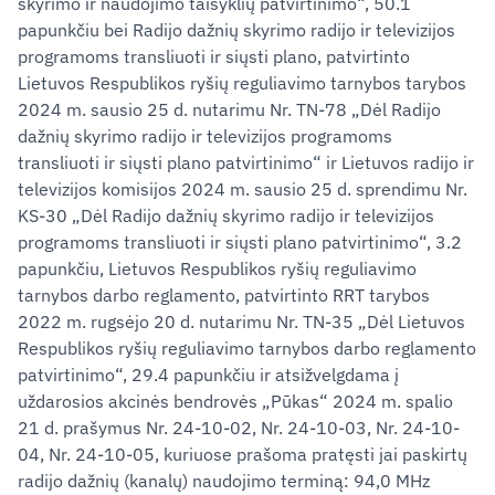
skyrimo ir naudojimo taisyklių patvirtinimo“, 50.1
papunkčiu bei Radijo dažnių skyrimo radijo ir televizijos
programoms transliuoti ir siųsti plano, patvirtinto
Lietuvos Respublikos ryšių reguliavimo tarnybos tarybos
2024 m. sausio 25 d. nutarimu Nr. TN-78 „Dėl Radijo
dažnių skyrimo radijo ir televizijos programoms
transliuoti ir siųsti plano patvirtinimo“ ir Lietuvos radijo ir
televizijos komisijos 2024 m. sausio 25 d. sprendimu Nr.
KS-30 „Dėl Radijo dažnių skyrimo radijo ir televizijos
programoms transliuoti ir siųsti plano patvirtinimo“, 3.2
papunkčiu, Lietuvos Respublikos ryšių reguliavimo
tarnybos darbo reglamento, patvirtinto RRT tarybos
2022 m. rugsėjo 20 d. nutarimu Nr. TN-35 „Dėl Lietuvos
Respublikos ryšių reguliavimo tarnybos darbo reglamento
patvirtinimo“, 29.4 papunkčiu ir atsižvelgdama į
uždarosios akcinės bendrovės „Pūkas“ 2024 m. spalio
21 d. prašymus Nr. 24-10-02, Nr. 24-10-03, Nr. 24-10-
04, Nr. 24-10-05, kuriuose prašoma pratęsti jai paskirtų
radijo dažnių (kanalų) naudojimo terminą: 94,0 MHz