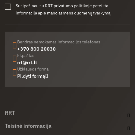
Susipažinau su RRT privatumo politikoje pateikta
informacija apie mano asmens duomenų tvarkymą.
Bendras nemokamas informacijos telefonas
+370 800 20030
El.paštas
rrt@rrt.lt
Užklausos forma
Pildyti formą
Facebook (opens in new window)
LinkedIn (opens in new window)
Youtube (opens in new window)
RRT
Teisinė informacija