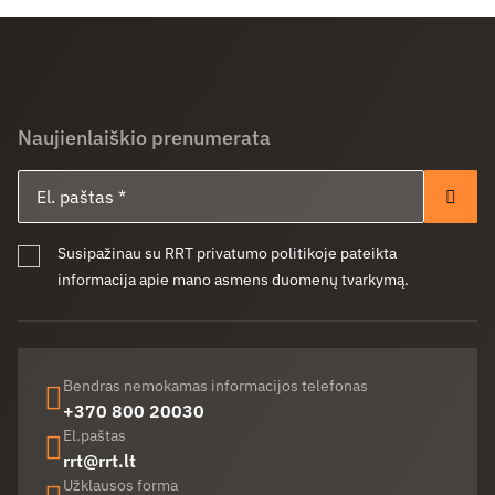
Naujienlaiškio prenumerata
El. paštas
Pren
Susipažinau su RRT privatumo politikoje pateikta
informacija apie mano asmens duomenų tvarkymą.
Bendras nemokamas informacijos telefonas
+370 800 20030
El.paštas
rrt@rrt.lt
Užklausos forma