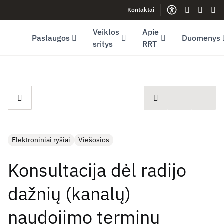
Kontaktai
Facebook (opens in new window)
LinkedIn (opens in new window)
Youtube (opens in new window)
Gestų kalb
Lengva
Sve
Veiklos
Apie
Paslaugos
Duomenys
sritys
RRT
spausdinti
Elektroniniai ryšiai
Viešosios
Konsultacija dėl radijo
dažnių (kanalų)
naudojimo terminų