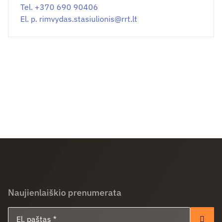
Tel. +370 690 90406
El. p.
rimvydas.stasiulionis@
rrt.lt
Naujienlaiškio prenumerata
El. paštas