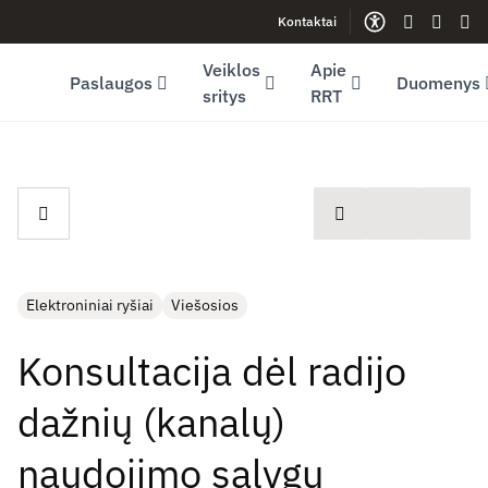
Kontaktai
Facebook (opens in new window)
LinkedIn (opens in new window)
Youtube (opens in new window)
Gestų kalb
Lengva
Sve
Veiklos
Apie
Paslaugos
Duomenys
sritys
RRT
spausdinti
Elektroniniai ryšiai
Viešosios
Konsultacija dėl radijo
dažnių (kanalų)
naudojimo sąlygų