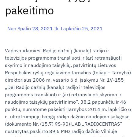
pakeitimo
Nuo Spalio 28, 2021 Iki Lapkričio 25, 2021
Vadovaudamiesi Radijo dažnių (kanalų) radijo ir
televizijos programoms transliuoti ir (ar) retransliuoti
skyrimo ir naudojimo taisyklių, patvirtintų Lietuvos
Respublikos ryšių reguliavimo tarnybos (toliau – Tarnyba)
direktoriaus 2006 m. vasario 6 d. įsakymu Nr. 1V-155
„Dėl Radijo dažnių (kanalų) radijo ir televizijos
programoms transliuoti ir (ar) retransliuoti skyrimo ir
naudojimo taisyklių patvirtinimo“, 38.2 papunkčiu ir 46
punktu, numatome pakeisti Tarnybos 2014 m. lapkričio 6
d. ultratrumpųjų bangų radijo dažnio naudojimo sąlygose
(dokumento Nr. (15.7) 9S-90) UAB „RADIOCENTRAS“
nustatytas paskirto 89,6 MHz radijo dažnio Vilniuje