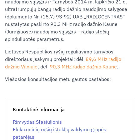
naudojimo sąlygas ir Tarnybos 2014 m. lapkričio 21 d.
ultratrumpųjų bangų radijo dažnio naudojimo sąlygose
(dokumento Nr. (15.7) 9S-92) UAB „RADIOCENTRAS“
nustatytas paskirto 90,3 MHz radijo dažnio Kaune
(Juragiuose) naudojimo sąlygas – radijo stočių
spinduliuotės parametrus.
Lietuvos Respublikos ryšių reguliavimo tarnybos
direktoriaus įsakymų projektai: dėl
89,6 MHz radijo
dažnio Vilniuje
; dėl
90,3 MHz radijo dažnio Kaune
.
Viešosios konsultacijos metu gautos pastabos:
Kontaktinė informacija
Rimvydas Stasiulionis
Elektroninių ryšių išteklių valdymo grupės
patarėjas