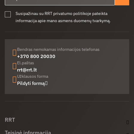
Pren
Susipažinau su RRT privatumo politikoje pateikta
informacija apie mano asmens duomenų tvarkymą.
Bendras nemokamas informacijos telefonas
+370 800 20030
El.paštas
rrt@rrt.lt
Užklausos forma
Pildyti formą
Facebook (opens in new window)
LinkedIn (opens in new window)
Youtube (opens in new window)
RRT
Teisinė informacija