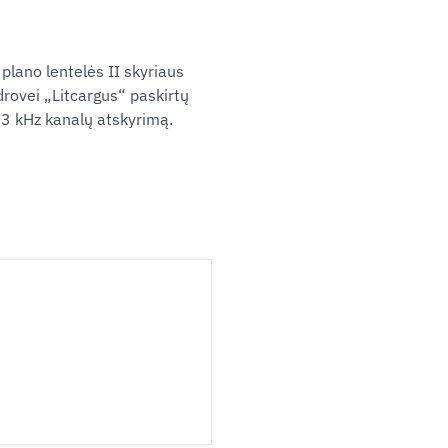
plano lentelės II skyriaus
drovei „Litcargus“ paskirtų
33 kHz kanalų atskyrimą.