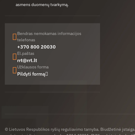
asmens duomenų tvarkymą.
Bendras nemokamas informacijos
telefonas
+370 800 20030
El.paštas
rrt@rrt.lt
Užklausos forma
Pildyti formą
Facebook (opens in new window)
LinkedIn (opens in new window)
Youtube (opens in new window)
© Lietuvos Respublikos ryšių reguliavimo tarnyba. Biudžetinė įstaig