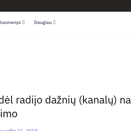
Duomenys
Daugiau
dėl radijo dažnių (kanalų) 
timo
Gruodžio 11, 2018