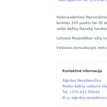
Vadovaudamiesi Nacionalinės r
lentelės 205 punktu bei III s
radijo dažnių (kanalų) naudoj
Lietuvos Respublikos ryšių r
Viešosios konsultacijos metu
Kontaktinė informacija
Algirdas Naraškevičius
Radijo dažnių valdymo sk
Tel. +370 621 05646
El. p.
algirdas.naraskevic