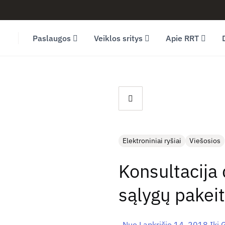
Facebook (opens in new window)
LinkedIn (opens in new window)
Youtube (opens in new window)
Paslaugos
Veiklos sritys
Apie RRT
Elektroniniai ryšiai
Viešosios
Konsultacija 
sąlygų pakei
Nuo Lapkričio 14, 2018 Iki 