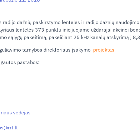
adijo dažnių paskirstymo lentelės ir radijo dažnių naudojimo 
kyriaus lentelės 373 punktu inicijuojame uždarajai akcinei ben
imo sąlygų pakeitimą, pakeičiant 25 kHz kanalų atskyrimą į 8,
eguliavimo tarnybos direktoriaus įsakymo
projektas
.
 gautos pastabos:
yriaus vedėjas
ius@
rrt.lt