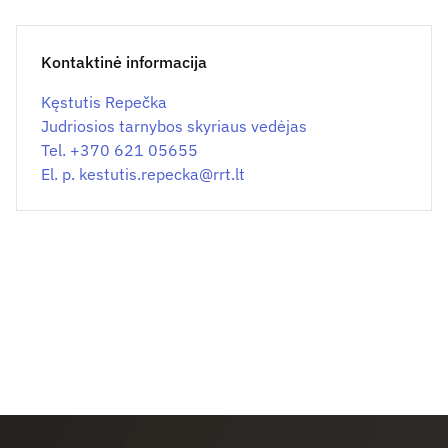
Kontaktinė informacija
Kęstutis Repečka
Judriosios tarnybos skyriaus vedėjas
Tel. +370 621 05655
El. p.
kestutis.repecka@
rrt.lt