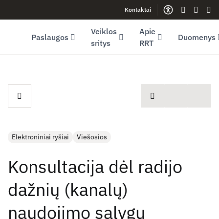
Kontaktai
Facebook (opens in new window)
LinkedIn (opens in new window)
Youtube (opens in new window)
Gestų kalb
Lengva
Sve
Veiklos
Apie
Paslaugos
Duomenys
sritys
RRT
spausdinti
Elektroniniai ryšiai
Viešosios
Konsultacija dėl radijo
dažnių (kanalų)
naudojimo sąlygų