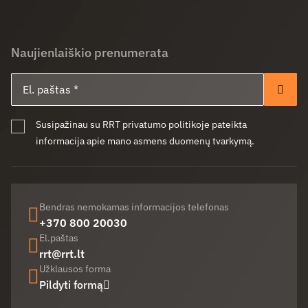
Naujienlaiškio prenumerata
El. paštas
Pren
Susipažinau su RRT privatumo politikoje pateikta
informacija apie mano asmens duomenų tvarkymą.
Bendras nemokamas informacijos telefonas
+370 800 20030
El.paštas
rrt@rrt.lt
Užklausos forma
Pildyti formą