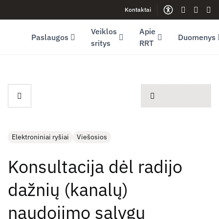
Kontaktai
Facebook (opens in new window)
LinkedIn (opens in new window)
Youtube (opens in new window)
Gestų kalb
Lengva
Sve
Veiklos
Apie
Paslaugos
Duomenys
sritys
RRT
spausdinti
Elektroniniai ryšiai
Viešosios
Konsultacija dėl radijo
dažnių (kanalų)
naudojimo sąlygų