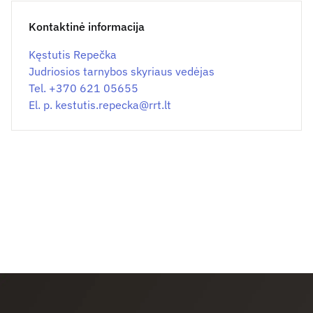
Kontaktinė informacija
Kęstutis Repečka
Judriosios tarnybos skyriaus vedėjas
Tel. +370 621 05655
El. p.
kestutis.repecka@
rrt.lt