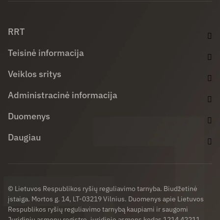
Facebook (opens in new window)
LinkedIn (opens in new window)
Youtube (opens in new window)
RRT
Teisinė informacija
Veiklos sritys
Administracinė informacija
Duomenys
Daugiau
© Lietuvos Respublikos ryšių reguliavimo tarnyba. Biudžetinė
įstaiga. Mortos g. 14, LT-03219 Vilnius. Duomenys apie Lietuvos
Respublikos ryšių reguliavimo tarnybą kaupiami ir saugomi
Juridinių asmenų registre, juridinio asmens kodas 1214 42211,