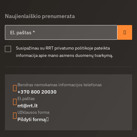
Naujienlaiškio prenumerata
El. paštas
Pren
Susipažinau su RRT privatumo politikoje pateikta
informacija apie mano asmens duomenų tvarkymą.
Bendras nemokamas informacijos telefonas
+370 800 20030
El.paštas
rrt@rrt.lt
Užklausos forma
Pildyti formą