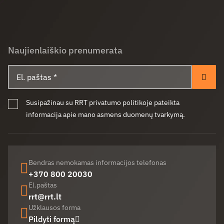
Naujienlaiškio prenumerata
El. paštas
Pren
Susipažinau su RRT privatumo politikoje pateikta
informacija apie mano asmens duomenų tvarkymą.
Bendras nemokamas informacijos telefonas
+370 800 20030
El.paštas
rrt@rrt.lt
Užklausos forma
Pildyti formą