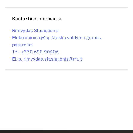
Kontaktinė informacija
Rimvydas Stasiulionis
Elektroninių ryšių išteklių valdymo grupės
patarėjas
Tel. +370 690 90406
El. p.
rimvydas.stasiulionis@
rrt.lt