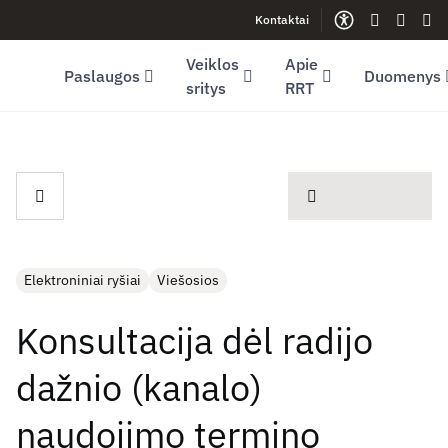
Kontaktai
Facebook (opens in new window)
LinkedIn (opens in new window)
Youtube (opens in new window)
Gestų kalb
Lengva
Sve
Veiklos
Apie
Paslaugos
Duomenys
sritys
RRT
spausdinti
Elektroniniai ryšiai
Viešosios
Konsultacija dėl radijo
dažnio (kanalo)
naudojimo termino