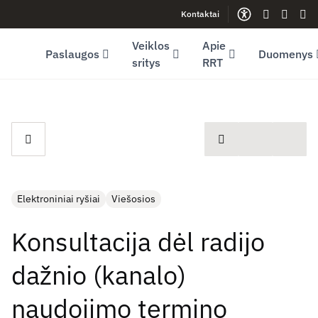
Kontaktai
Facebook (opens in new window)
LinkedIn (opens in new window)
Youtube (opens in new window)
Gestų kalb
Lengva
Sve
Veiklos
Apie
Paslaugos
Duomenys
sritys
RRT
spausdinti
Elektroniniai ryšiai
Viešosios
Konsultacija dėl radijo
dažnio (kanalo)
naudojimo termino