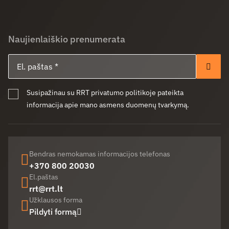
Naujienlaiškio prenumerata
El. paštas
Pren
Susipažinau su RRT privatumo politikoje pateikta
informacija apie mano asmens duomenų tvarkymą.
Bendras nemokamas informacijos telefonas
+370 800 20030
El.paštas
rrt@rrt.lt
Užklausos forma
Pildyti formą