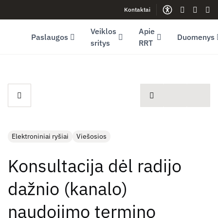
Kontaktai
Facebook (opens in new window)
LinkedIn (opens in new window)
Youtube (opens in new window)
Gestų kalb
Lengva
Sve
Veiklos
Apie
Paslaugos
Duomenys
sritys
RRT
spausdinti
Elektroniniai ryšiai
Viešosios
Konsultacija dėl radijo
dažnio (kanalo)
naudojimo termino