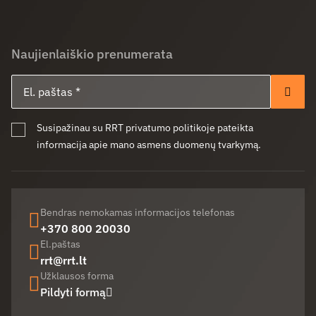
Naujienlaiškio prenumerata
El. paštas
Pren
Susipažinau su RRT privatumo politikoje pateikta
informacija apie mano asmens duomenų tvarkymą.
Bendras nemokamas informacijos telefonas
+370 800 20030
El.paštas
rrt@rrt.lt
Užklausos forma
Pildyti formą