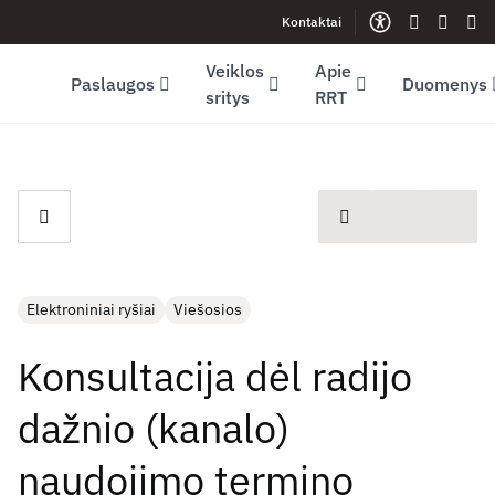
Kontaktai
Facebook (opens in new window)
LinkedIn (opens in new window)
Youtube (opens in new window)
Gestų kalb
Lengva
Sve
Veiklos
Apie
Paslaugos
Duomenys
sritys
RRT
spausdinti
Elektroniniai ryšiai
Viešosios
Konsultacija dėl radijo
dažnio (kanalo)
naudojimo termino