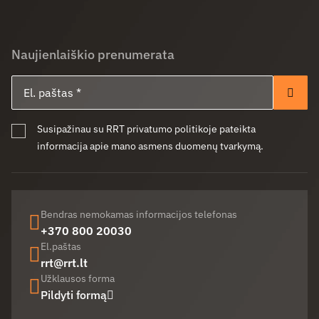
Naujienlaiškio prenumerata
El. paštas
Pren
Susipažinau su RRT privatumo politikoje pateikta
informacija apie mano asmens duomenų tvarkymą.
Bendras nemokamas informacijos telefonas
+370 800 20030
El.paštas
rrt@rrt.lt
Užklausos forma
Pildyti formą