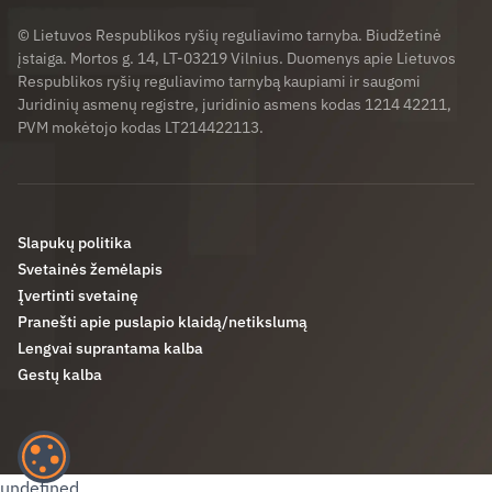
© Lietuvos Respublikos ryšių reguliavimo tarnyba. Biudžetinė
įstaiga. Mortos g. 14, LT-03219 Vilnius. Duomenys apie Lietuvos
Respublikos ryšių reguliavimo tarnybą kaupiami ir saugomi
Juridinių asmenų registre, juridinio asmens kodas 1214 42211,
PVM mokėtojo kodas LT214422113.
Slapukų politika
Svetainės žemėlapis
Įvertinti svetainę
Pranešti apie puslapio klaidą/netikslumą
Lengvai suprantama kalba
Gestų kalba
undefined