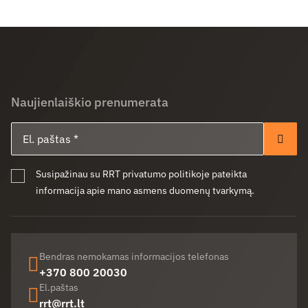
Naujienlaiškio prenumerata
El. paštas
Pren
Susipažinau su RRT privatumo politikoje pateikta
informacija apie mano asmens duomenų tvarkymą.
Bendras nemokamas informacijos telefonas
+370 800 20030
El.paštas
rrt@rrt.lt