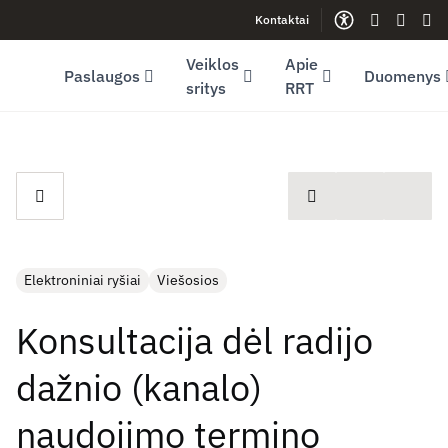
Kontaktai
Facebook (opens in new window)
LinkedIn (opens in new window)
Youtube (opens in new window)
Gestų kalb
Lengva
Sve
Veiklos
Apie
Paslaugos
Duomenys
sritys
RRT
spausdinti
Elektroniniai ryšiai
Viešosios
Konsultacija dėl radijo
dažnio (kanalo)
naudojimo termino