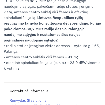
10-02 pakeisti 88,7 MHz radijo dažnio Palangoje
naudojimo sąlygas, pakeičiant radijo stoties įrengimo
vietą, antenos centro aukštį virš žemės ir efektinę
spinduliuotės galią,
Lietuvos Respublikos ryšių
reguliavimo tarnyba konsultuojasi dėl sprendimo, kuriuo
pakeičiamos 88,7 MHz radijo dažnio Palangoje
naudojimo sąlygos ir nustatomos šios naujos
pagrindinės naudojimo sąlygos
:
• radijo stoties įrengimo vietos adresas – Vytauto g. 155,
Palanga;
• antenos centro aukštis virš žemės – 41 m;
• efektinė spinduliuotės galia (e. r. p.) – 23,0 dBW visomis
kryptimis.
Kontaktinė informacija
Rimvydas Stasiulionis