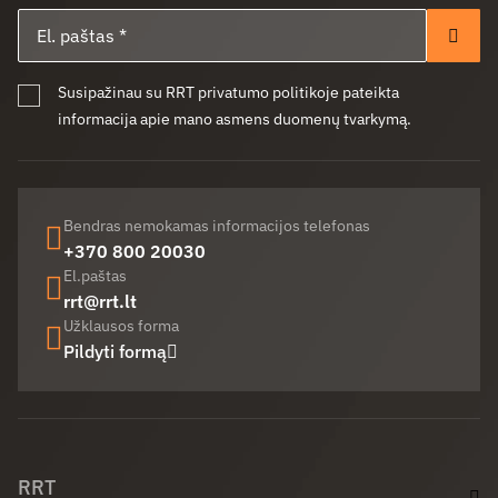
El. paštas
Pren
Susipažinau su RRT privatumo politikoje pateikta
informacija apie mano asmens duomenų tvarkymą.
Bendras nemokamas informacijos telefonas
+370 800 20030
El.paštas
rrt@rrt.lt
Užklausos forma
Pildyti formą
Facebook (opens in new window)
LinkedIn (opens in new window)
Youtube (opens in new window)
RRT