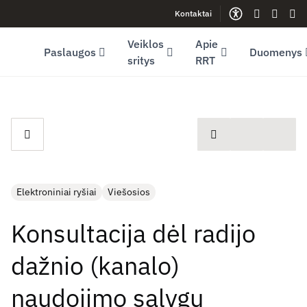
Kontaktai
Facebook (opens in new window)
LinkedIn (opens in new window)
Youtube (opens in new window)
Gestų kalb
Lengva
Sve
Veiklos
Apie
Paslaugos
Duomenys
sritys
RRT
spausdinti
Elektroniniai ryšiai
Viešosios
Konsultacija dėl radijo
dažnio (kanalo)
naudojimo sąlygų