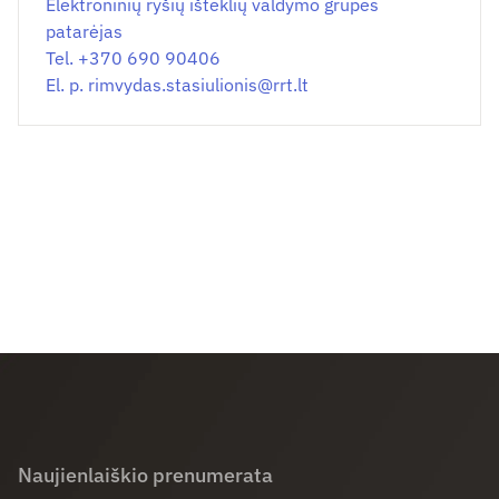
Elektroninių ryšių išteklių valdymo grupės
patarėjas
Tel. +370 690 90406
El. p.
rimvydas.stasiulionis@
rrt.lt
Naujienlaiškio prenumerata