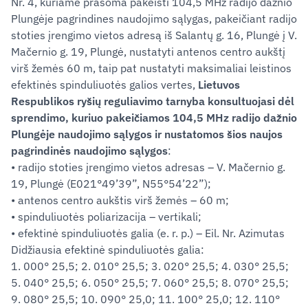
Nr. 4, kuriame prašoma pakeisti 104,5 MHz radijo dažnio
Plungėje pagrindines naudojimo sąlygas, pakeičiant radijo
stoties įrengimo vietos adresą iš Salantų g. 16, Plungė į V.
Mačernio g. 19, Plungė, nustatyti antenos centro aukštį
virš žemės 60 m, taip pat nustatyti maksimaliai leistinos
efektinės spinduliuotės galios vertes,
Lietuvos
Respublikos ryšių reguliavimo tarnyba konsultuojasi dėl
sprendimo, kuriuo pakeičiamos 104,5 MHz radijo dažnio
Plungėje naudojimo sąlygos ir nustatomos šios naujos
pagrindinės naudojimo sąlygos
:
• radijo stoties įrengimo vietos adresas – V. Mačernio g.
19, Plungė (E021°49’39”, N55°54’22”);
• antenos centro aukštis virš žemės – 60 m;
• spinduliuotės poliarizacija – vertikali;
• efektinė spinduliuotės galia (e. r. p.) – Eil. Nr. Azimutas
Didžiausia efektinė spinduliuotės galia:
1. 000° 25,5; 2. 010° 25,5; 3. 020° 25,5; 4. 030° 25,5;
5. 040° 25,5; 6. 050° 25,5; 7. 060° 25,5; 8. 070° 25,5;
9. 080° 25,5; 10. 090° 25,0; 11. 100° 25,0; 12. 110°