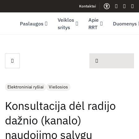
Kontaktai
Facebook (opens in new window)
LinkedIn (opens in new window)
Youtube (opens in new window)
Gestų kalb
Lengva
Sve
Veiklos
Apie
Paslaugos
Duomenys
sritys
RRT
spausdinti
Elektroniniai ryšiai
Viešosios
Konsultacija dėl radijo
dažnio (kanalo)
naudojimo sąlygų