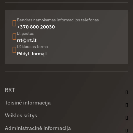
Bendras nemokamas informacijos telefonas
+370 800 20030
El.paštas
rrt@rrt.lt
Užklausos forma
Pildyti formą
Facebook (opens in new window)
LinkedIn (opens in new window)
Youtube (opens in new window)
RRT
Teisinė informacija
Veiklos sritys
Administracinė informacija