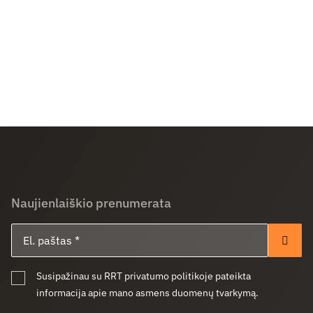
Naujienlaiškio prenumerata
El. paštas
Pren
Susipažinau su RRT privatumo politikoje pateikta
informacija apie mano asmens duomenų tvarkymą.