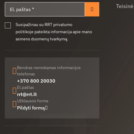
El. paštas
Teisinė
Prenumeruoti
Susipažinau su RRT privatumo
politikoje pateikta informacija apie mano
asmens duomenų tvarkymą.
Bendras nemokamas informacijos
telefonas
+370 800 20030
El.paštas
rrt@rrt.lt
Užklausos forma
Pildyti formą