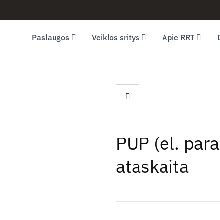
Facebook (opens in new window)
LinkedIn (opens in new window)
Youtube (opens in new window)
Paslaugos
Veiklos sritys
Apie RRT
PUP (el. par
ataskaita