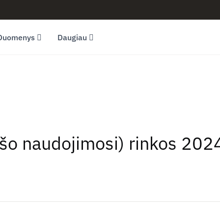
Duomenys
Daugiau
ašo naudojimosi) rinkos 202