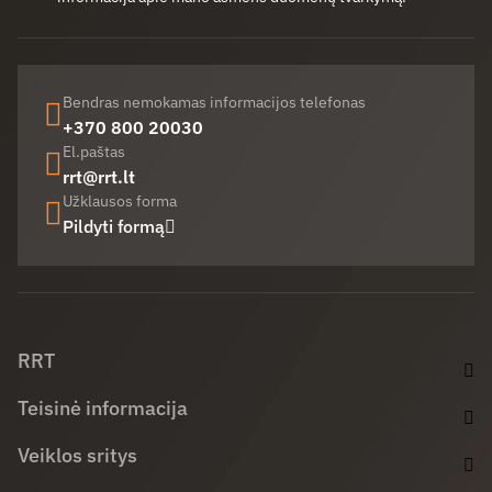
Bendras nemokamas informacijos telefonas
+370 800 20030
El.paštas
rrt@rrt.lt
Užklausos forma
Pildyti formą
Facebook (opens in new window)
LinkedIn (opens in new window)
Youtube (opens in new window)
RRT
Teisinė informacija
Veiklos sritys