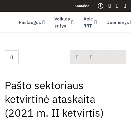
Kontaktai
Facebook (opens in new window)
LinkedIn (opens in new window)
Youtube (opens in new window)
Gestų kalb
Lengva
Sve
Veiklos
Apie
Paslaugos
Duomenys
sritys
RRT
spausdinti
Dalintis
Pašto sektoriaus
ketvirtinė ataskaita
(2021 m. II ketvirtis)