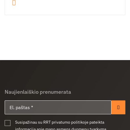
Naujienlaiškio prenumerata
El. paštas
Pren
Susipažinau su RRT privatumo politikoje pateikta
informacija apie mano asmens duomenų tvarkymą.