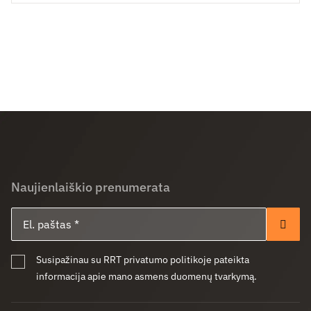
Naujienlaiškio prenumerata
El. paštas
Pren
Susipažinau su RRT privatumo politikoje pateikta
informacija apie mano asmens duomenų tvarkymą.