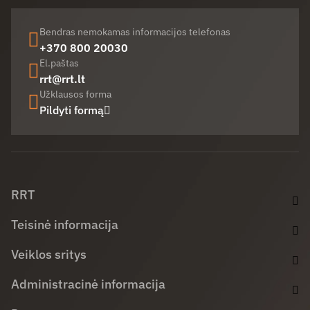
Bendras nemokamas informacijos telefonas
+370 800 20030
El.paštas
rrt@rrt.lt
Užklausos forma
Pildyti formą
Facebook (opens in new window)
LinkedIn (opens in new window)
Youtube (opens in new window)
RRT
Teisinė informacija
Veiklos sritys
Administracinė informacija