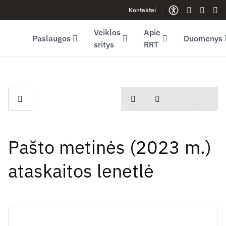
Kontaktai
Facebook (opens in new window)
LinkedIn (opens in new window)
Youtube (opens in new window)
Gestų kalb
Lengva
Sve
Veiklos
Apie
Paslaugos
Duomenys
sritys
RRT
spausdinti
Dalintis
Pašto metinės (2023 m.)
ataskaitos lenetlė