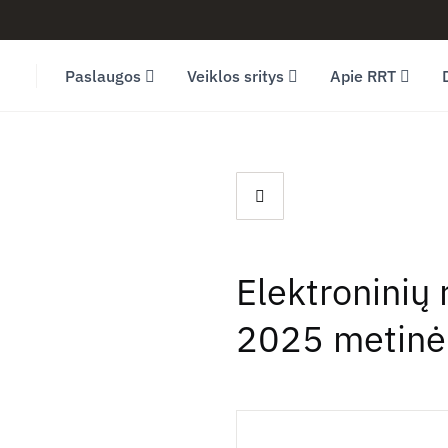
Facebook (opens in new window)
LinkedIn (opens in new window)
Youtube (opens in new window)
Paslaugos
Veiklos sritys
Apie RRT
Elektroninių 
2025 metinė 