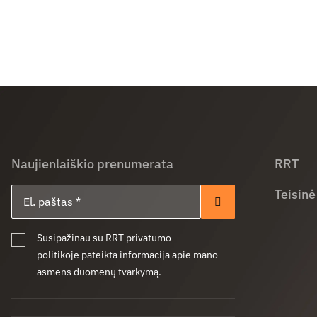
Naujienlaiškio prenumerata
RRT
El. paštas
Teisinė
Prenumeruoti
Susipažinau su RRT privatumo
politikoje pateikta informacija apie mano
asmens duomenų tvarkymą.