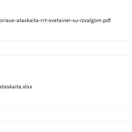
toriaus-ataskaita-rrt-svetainei-su-izvalgom.pdf
taskaita.xlsx