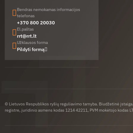
Bendras nemokamas informacijos
telefonas
+370 800 20030
El.paštas
rrt@rrt.lt
Užklausos forma
Pildyti formą
Facebook (opens in new window)
LinkedIn (opens in new window)
Youtube (opens in new window)
© Lietuvos Respublikos ryšių reguliavimo tarnyba. Biudžetinė įstaig
registre, juridinio asmens kodas 1214 42211, PVM mokėtojo kodas 