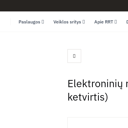
Facebook (opens in new window)
LinkedIn (opens in new window)
Youtube (opens in new window)
Paslaugos
Veiklos sritys
Apie RRT
Elektroninių 
ketvirtis)