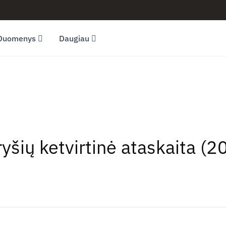
Duomenys
Daugiau
ryšių ketvirtinė ataskaita (