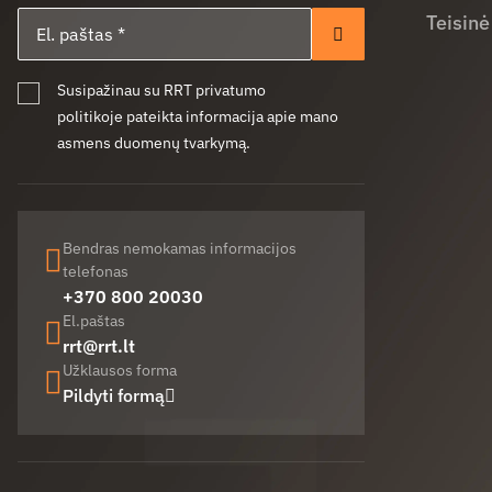
El. paštas
Teisinė
Prenumeruoti
Susipažinau su RRT privatumo
politikoje pateikta informacija apie mano
asmens duomenų tvarkymą.
Bendras nemokamas informacijos
telefonas
+370 800 20030
El.paštas
rrt@rrt.lt
Užklausos forma
Pildyti formą