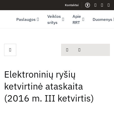
Kontaktai
Facebook (opens in new window)
LinkedIn (opens in new window)
Youtube (opens in new window)
Gestų kalb
Lengva
Sve
Veiklos
Apie
Paslaugos
Duomenys
sritys
RRT
spausdinti
Dalintis
Elektroninių ryšių
ketvirtinė ataskaita
(2016 m. III ketvirtis)