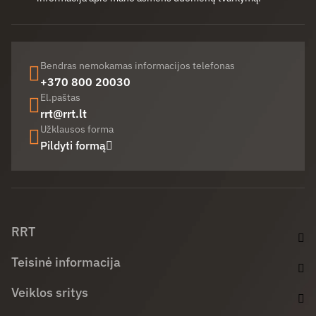
Bendras nemokamas informacijos telefonas
+370 800 20030
El.paštas
rrt@rrt.lt
Užklausos forma
Pildyti formą
Facebook (opens in new window)
LinkedIn (opens in new window)
Youtube (opens in new window)
RRT
Teisinė informacija
Veiklos sritys