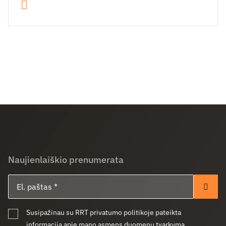
Naujienlaiškio prenumerata
El. paštas
Pren
Susipažinau su RRT privatumo politikoje pateikta
informacija apie mano asmens duomenų tvarkymą.