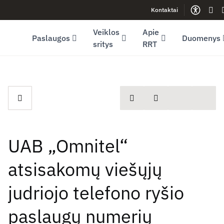
Kontaktai
Facebook (opens in new window)
LinkedIn (opens in new window)
Youtube (opens in new window)
Gest
Veiklos
Apie
Paslaugos
Duomenys
sritys
RRT
spausdinti
Dalintis
UAB „Omnitel“
atsisakomų viešųjų
judriojo telefono ryšio
paslaugų numerių