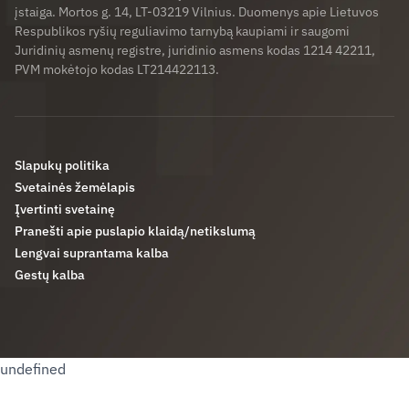
įstaiga. Mortos g. 14, LT-03219 Vilnius. Duomenys apie Lietuvos
Respublikos ryšių reguliavimo tarnybą kaupiami ir saugomi
Juridinių asmenų registre, juridinio asmens kodas 1214 42211,
PVM mokėtojo kodas LT214422113.
Slapukų politika
Svetainės žemėlapis
Įvertinti svetainę
Pranešti apie puslapio klaidą/netikslumą
Lengvai suprantama kalba
Gestų kalba
undefined