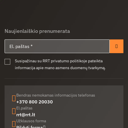
Naujienlaiškio prenumerata
El. paštas
Pren
Susipažinau su RRT privatumo politikoje pateikta
informacija apie mano asmens duomenų tvarkymą.
Bendras nemokamas informacijos telefonas
+370 800 20030
El.paštas
rrt@rrt.lt
Užklausos forma
Pildyti formą