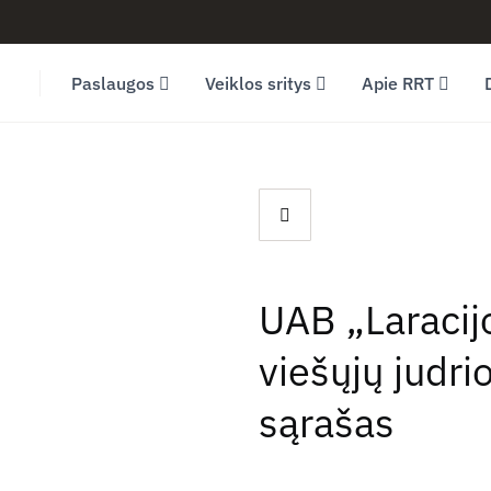
Facebook (opens in new window)
LinkedIn (opens in new window)
Youtube (opens in new window)
Paslaugos
Veiklos sritys
Apie RRT
UAB „Laracij
viešųjų judri
sąrašas