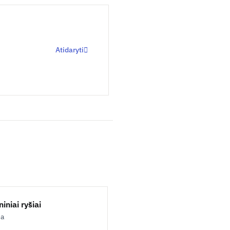
Atidaryti
iniai ryšiai
ja