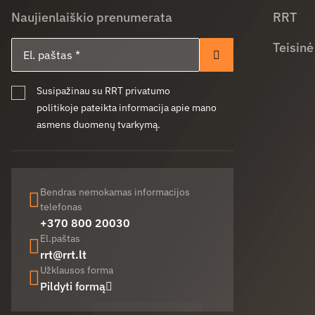
Naujienlaiškio prenumerata
RRT
El. paštas
Teisinė
Prenumeruoti
Susipažinau su RRT privatumo
politikoje pateikta informacija apie mano
asmens duomenų tvarkymą.
Bendras nemokamas informacijos
telefonas
+370 800 20030
El.paštas
rrt@rrt.lt
Užklausos forma
Pildyti formą