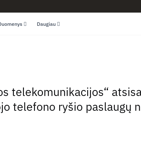
Duomenys
Daugiau
os telekomunikacijos“ atsi
ojo telefono ryšio paslaugų 