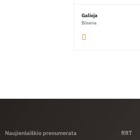
Galioja
Būsena
Naujienlaiškio prenumerata
RRT