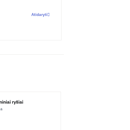
Atidaryti
iniai ryšiai
ja