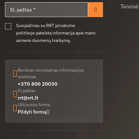
El. paštas
Teisinė
Prenumeruoti
Susipažinau su RRT privatumo
politikoje pateikta informacija apie mano
asmens duomenų tvarkymą.
Bendras nemokamas informacijos
telefonas
+370 800 20030
El.paštas
rrt@rrt.lt
Užklausos forma
Pildyti formą