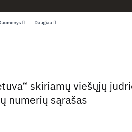
Duomenys
Daugiau
tuva“ skiriamų viešųjų judri
gų numerių sąrašas