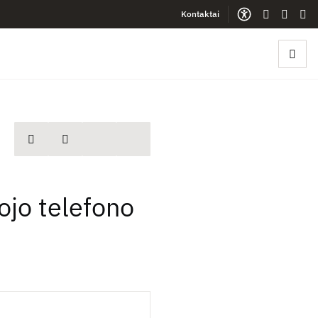
Kontaktai
Gestų kalb
Lengva
Sve
spausdinti
Dalintis
ojo telefono