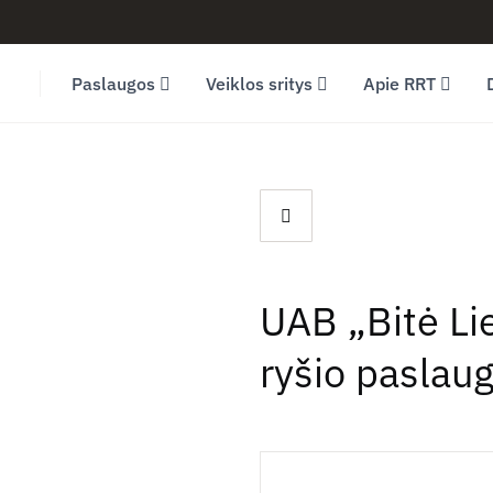
Facebook (opens in new window)
LinkedIn (opens in new window)
Youtube (opens in new window)
Paslaugos
Veiklos sritys
Apie RRT
UAB „Bitė Lie
ryšio paslau