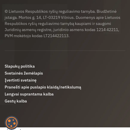
© Lietuvos Respublikos ryšių reguliavimo tarnyba. Biudžetinė
įstaiga. Mortos g. 14, LT-03219 Vilnius. Duomenys apie Lietuvos
Respublikos ryšių reguliavimo tarnybą kaupiami ir saugomi
Juridinių asmenų registre, juridinio asmens kodas 1214 42211,
PVM mokėtojo kodas LT214422113.
Slapukų politika
Svetainės žemėlapis
Įvertinti svetainę
Pranešti apie puslapio klaidą/netikslumą
Lengvai suprantama kalba
Gestų kalba