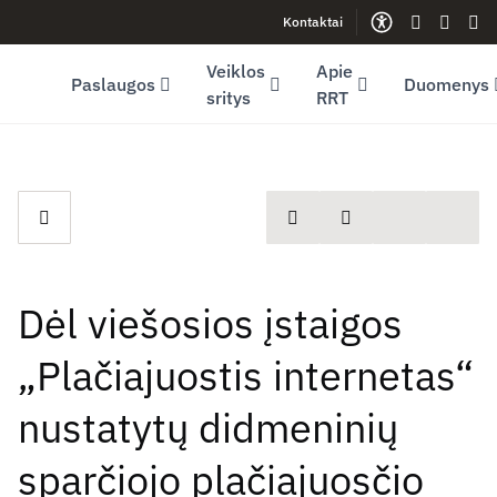
Kontaktai
Facebook (opens in new window)
LinkedIn (opens in new window)
Youtube (opens in new window)
Gestų kalb
Lengva
Sve
Veiklos
Apie
Paslaugos
Duomenys
sritys
RRT
spausdinti
Dalintis
Dėl viešosios įstaigos
„Plačiajuostis internetas“
nustatytų didmeninių
sparčiojo plačiajuosčio