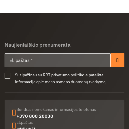
Naujienlaiškio prenumerata
El. paštas
Pren
Susipažinau su RRT privatumo politikoje pateikta
informacija apie mano asmens duomenų tvarkymą.
Bendras nemokamas informacijos telefonas
+370 800 20030
El.paštas