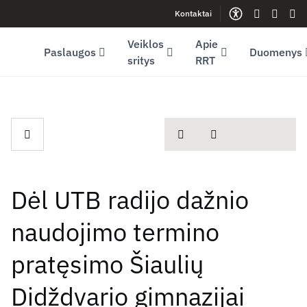
Kontaktai
Facebook (opens in new window)
LinkedIn (opens in new window)
Youtube (opens in new window)
Gestų kalb
Lengva
Sve
Veiklos
Apie
Paslaugos
Duomenys
sritys
RRT
spausdinti
Dalintis
Dėl UTB radijo dažnio
naudojimo termino
pratęsimo Šiaulių
Didždvario gimnazijai