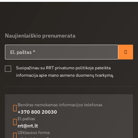
Naujienlaiškio prenumerata
El. paštas
Pren
Susipažinau su RRT privatumo politikoje pateikta
informacija apie mano asmens duomenų tvarkymą.
Bendras nemokamas informacijos telefonas
+370 800 20030
El.paštas
rrt@rrt.lt
Užklausos forma