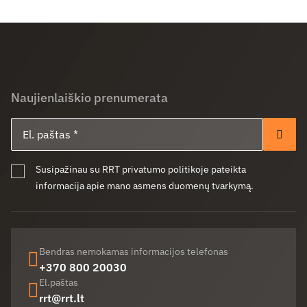
Naujienlaiškio prenumerata
El. paštas
Pren
Susipažinau su RRT privatumo politikoje pateikta
informacija apie mano asmens duomenų tvarkymą.
Bendras nemokamas informacijos telefonas
+370 800 20030
El.paštas
rrt@rrt.lt