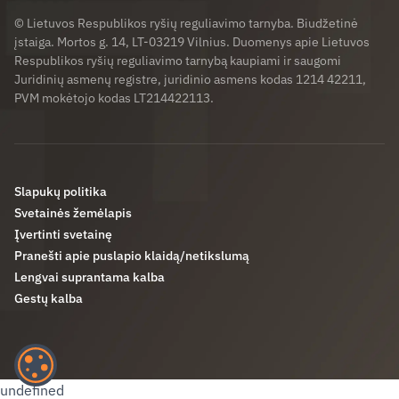
© Lietuvos Respublikos ryšių reguliavimo tarnyba. Biudžetinė
įstaiga. Mortos g. 14, LT-03219 Vilnius. Duomenys apie Lietuvos
Respublikos ryšių reguliavimo tarnybą kaupiami ir saugomi
Juridinių asmenų registre, juridinio asmens kodas 1214 42211,
PVM mokėtojo kodas LT214422113.
Slapukų politika
Svetainės žemėlapis
Įvertinti svetainę
Pranešti apie puslapio klaidą/netikslumą
Lengvai suprantama kalba
Gestų kalba
undefined