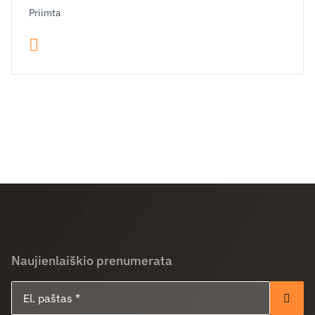
Priimta
Naujienlaiškio prenumerata
El. paštas
Pren