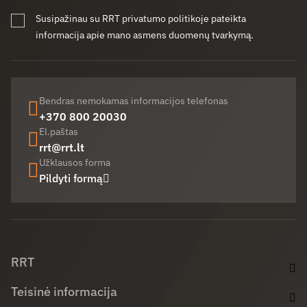
Susipažinau su RRT privatumo politikoje pateikta
informacija apie mano asmens duomenų tvarkymą.
Bendras nemokamas informacijos telefonas
+370 800 20030
El.paštas
rrt@rrt.lt
Užklausos forma
Pildyti formą
Facebook (opens in new window)
LinkedIn (opens in new window)
Youtube (opens in new window)
RRT
Teisinė informacija