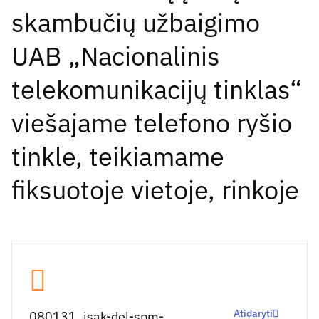
skambučių užbaigimo
UAB „Nacionalinis
telekomunikacijų tinklas“
viešajame telefono ryšio
tinkle, teikiamame
fiksuotoje vietoje, rinkoje
Atidaryti
080131_isak-del-spm-