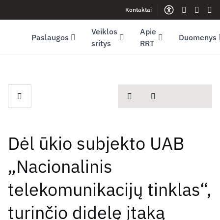
Kontaktai
Facebook (opens in new window)
LinkedIn (opens in new window)
Youtube (opens in new window)
Gestų kalb
Lengva
Sve
Veiklos
Apie
Paslaugos
Duomenys
sritys
RRT
spausdinti
Dalintis
Dėl ūkio subjekto UAB
„Nacionalinis
telekomunikacijų tinklas“,
turinčio didelę įtaką