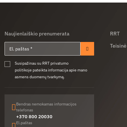
Naujienlaiškio prenumerata
RRT
El. paštas
Teisinė
Prenumeruoti
Susipažinau su RRT privatumo
politikoje pateikta informacija apie mano
asmens duomenų tvarkymą.
Bendras nemokamas informacijos
telefonas
+370 800 20030
El.paštas