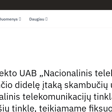
Duomenys
Daugiau
jekto UAB „Nacionalinis tel
inčio didelę įtaką skambučių
linis telekomunikacijų tink
ių tinkle, teikiamame fiksuo