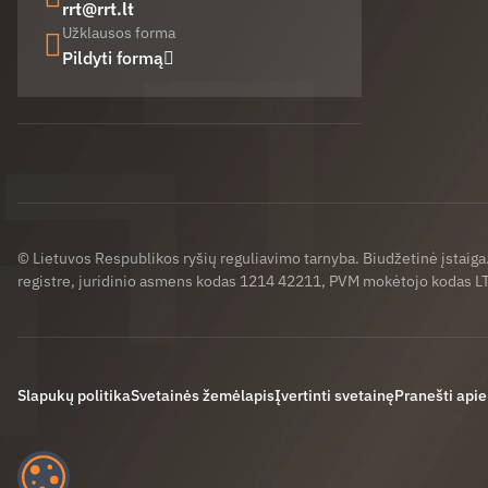
rrt@rrt.lt
Užklausos forma
Pildyti formą
Facebook (opens in new window)
LinkedIn (opens in new window)
Youtube (opens in new window)
© Lietuvos Respublikos ryšių reguliavimo tarnyba. Biudžetinė įstaig
registre, juridinio asmens kodas 1214 42211, PVM mokėtojo kodas 
Slapukų politika
Svetainės žemėlapis
Įvertinti svetainę
Pranešti apie