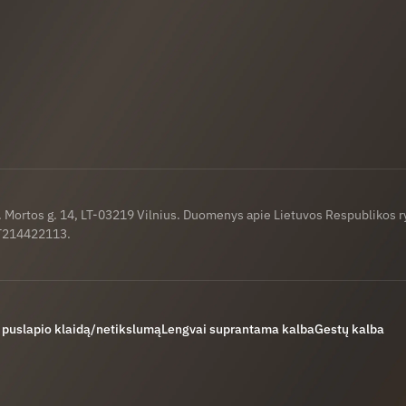
a. Mortos g. 14, LT-03219 Vilnius. Duomenys apie Lietuvos Respublikos 
LT214422113.
 puslapio klaidą/netikslumą
Lengvai suprantama kalba
Gestų kalba