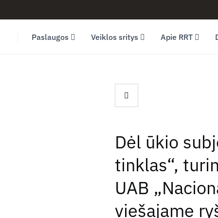
Facebook (opens in new window)
LinkedIn (opens in new window)
Youtube (opens in new window)
Paslaugos
Veiklos sritys
Apie RRT
Dėl ūkio sub
tinklas“, tur
UAB „Naciona
viešajame ryš