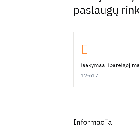
paslaugų rin
isakymas_ipareigojim
1V-617
Informacija