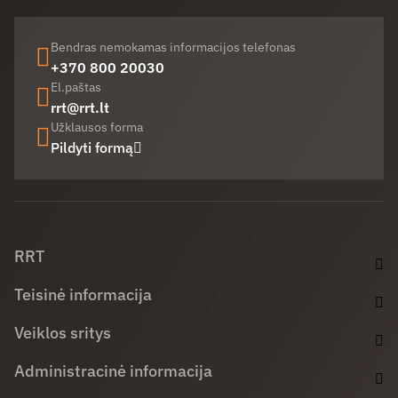
Bendras nemokamas informacijos telefonas
+370 800 20030
El.paštas
rrt@rrt.lt
Užklausos forma
Pildyti formą
Facebook (opens in new window)
LinkedIn (opens in new window)
Youtube (opens in new window)
RRT
Teisinė informacija
Veiklos sritys
Administracinė informacija