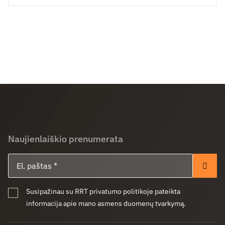
Naujienlaiškio prenumerata
El. paštas
Pren
Susipažinau su RRT privatumo politikoje pateikta
informacija apie mano asmens duomenų tvarkymą.