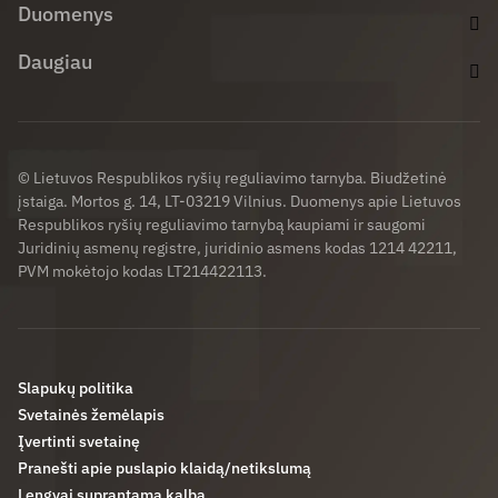
Duomenys
Daugiau
© Lietuvos Respublikos ryšių reguliavimo tarnyba. Biudžetinė
įstaiga. Mortos g. 14, LT-03219 Vilnius. Duomenys apie Lietuvos
Respublikos ryšių reguliavimo tarnybą kaupiami ir saugomi
Juridinių asmenų registre, juridinio asmens kodas 1214 42211,
PVM mokėtojo kodas LT214422113.
Slapukų politika
Svetainės žemėlapis
Įvertinti svetainę
Pranešti apie puslapio klaidą/netikslumą
Lengvai suprantama kalba