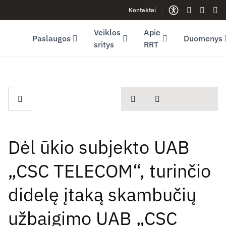
Kontaktai
Facebook (opens in new window)
LinkedIn (opens in new window)
Youtube (opens in new window)
Gestų kalb
Lengva
Sve
Veiklos
Apie
Paslaugos
Duomenys
sritys
RRT
spausdinti
Dalintis
Dėl ūkio subjekto UAB
„CSC TELECOM“, turinčio
didelę įtaką skambučių
užbaigimo UAB „CSC