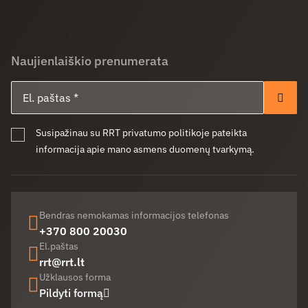
Naujienlaiškio prenumerata
El. paštas
Pren
Susipažinau su RRT privatumo politikoje pateikta
informacija apie mano asmens duomenų tvarkymą.
Bendras nemokamas informacijos telefonas
+370 800 20030
El.paštas
rrt@rrt.lt
Užklausos forma
Pildyti formą