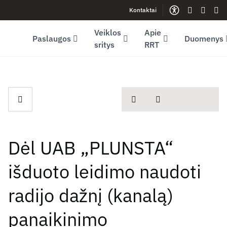
Kontaktai
Facebook (opens in new window)
LinkedIn (opens in new window)
Youtube (opens in new window)
Gestų kalb
Lengva
Sve
Veiklos
Apie
Paslaugos
Duomenys
sritys
RRT
spausdinti
Dalintis
Dėl UAB „PLUNSTA“
išduoto leidimo naudoti
radijo dažnį (kanalą)
panaikinimo