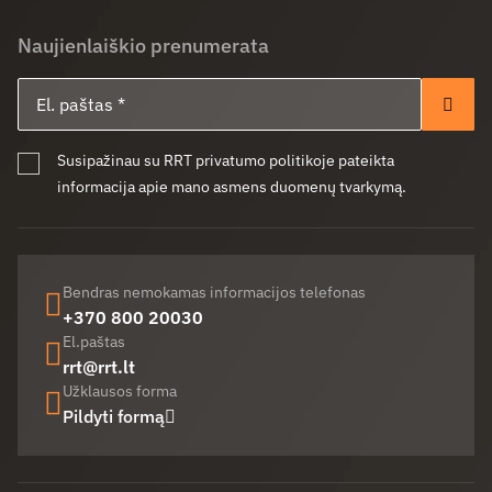
Naujienlaiškio prenumerata
El. paštas
Pren
Susipažinau su RRT privatumo politikoje pateikta
informacija apie mano asmens duomenų tvarkymą.
Bendras nemokamas informacijos telefonas
+370 800 20030
El.paštas
rrt@rrt.lt
Užklausos forma
Pildyti formą