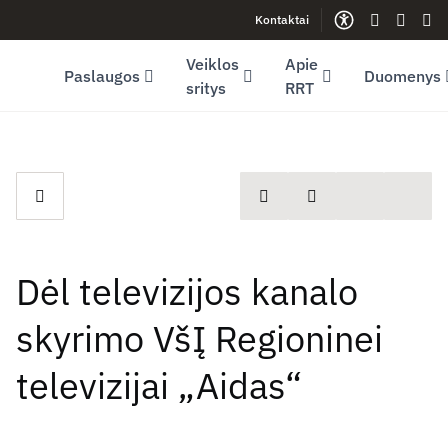
Kontaktai
Facebook (opens in new window)
LinkedIn (opens in new window)
Youtube (opens in new window)
Gestų kalb
Lengva
Sve
Veiklos
Apie
Paslaugos
Duomenys
sritys
RRT
spausdinti
Dalintis
Dėl televizijos kanalo
skyrimo VšĮ Regioninei
televizijai „Aidas“